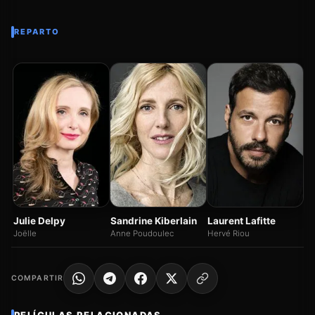
REPARTO
In
Gé
Sandrine Kiberlain
Julie Delpy
Laurent Lafitte
Anne Poudoulec
Joëlle
Hervé Riou
COMPARTIR