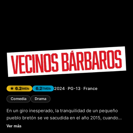
Vecinos bárbaros
(
★ 6.2
6.2
2024
·
PG-13
·
France
IMDb
TMDb
Comedia
Drama
En un giro inesperado, la tranquilidad de un pequeño
pueblo bretón se ve sacudida en el año 2015, cuando
sus habitantes se disponen a acoger con los brazos
Ver más
abiertos a una familia de refugiados ucranianos, pero lo