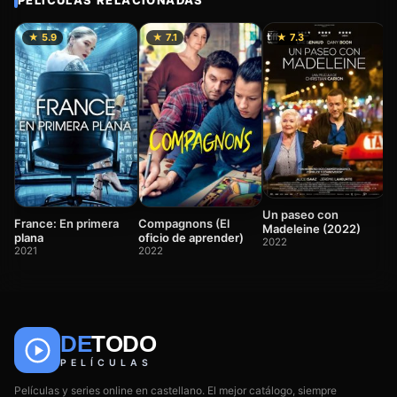
PELÍCULAS RELACIONADAS
★ 5.9
★ 7.1
★ 7.3
U
c
2
Un paseo con
France: En primera
Compagnons (El
Madeleine (2022)
plana
oficio de aprender)
2022
2021
2022
DE
TODO
🎬
📺
🎌
Anime
Películas
Series
PELÍCULAS
Películas y series online en castellano. El mejor catálogo, siempre