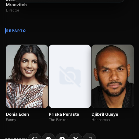
Mraovitch
Director
REPARTO
O
Fr
Donia Eden
Priska Peraste
Djibril Gueye
Fanny
The Banker
Henchman