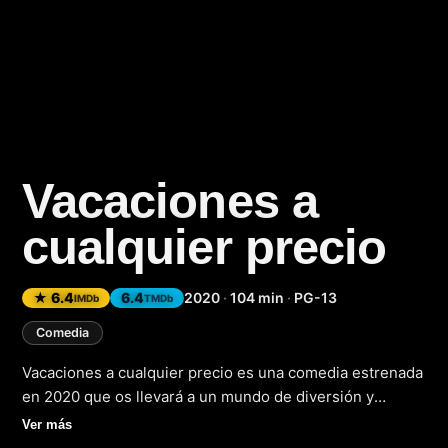
Vacaciones a
cualquier precio
(2
★ 6.4
6.4
2020
·
104 min
·
PG-13
IMDb
TMDb
Comedia
Vacaciones a cualquier precio es una comedia estrenada
en 2020 que os llevará a un mundo de diversión y
aventuras. La película sigue a un grupo de amigos que
Ver más
deciden tomarse unas merecidas vacaciones y no se