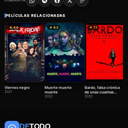
COMPARTIR
PELÍCULAS RELACIONADAS
★ 4.6
★ 6.3
★ 7.1
C
2
Viernes negro
Muerte muerte
Bardo, falsa crónica
2021
muerte
de unas cuantas
2022
verdades
2022
DE
TODO
🎬
📺
🎌