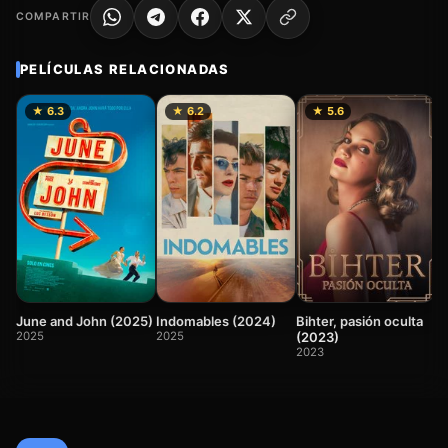
COMPARTIR
PELÍCULAS RELACIONADAS
★ 6.3
★ 6.2
★ 5.6
M
1
Bihter, pasión oculta
June and John (2025)
Indomables (2024)
(2023)
2025
2025
2023