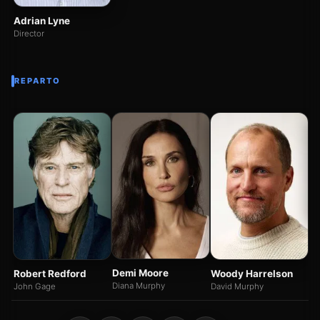
Adrian Lyne
Director
REPARTO
S
Mr
Demi Moore
Robert Redford
Woody Harrelson
Diana Murphy
John Gage
David Murphy