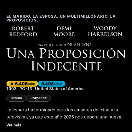
EL MARIDO. LA ESPOSA. UN MULTIMILLONARIO. LA
PROPOSICIÓN.
Una propuesta ind
★ 6.406
6.406
IMDb
TMDb
1993
·
PG-13
·
United States of America
Drama
Romance
La espera ha terminado para los amantes del cine y la
televisión, ya que este año 2026 nos depara una nueva
entrega que promete revolucionar la pantalla grande y la
Ver más
pequeña pantalla. "Una proposición indecente" es la