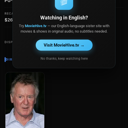
🎬
PG-13
$38.0 millones
RECAUDACIÓN
Watching in English?
$266.6 millones
Try
MovieHive.tv
— our English-language sister site with
movies & shows in original audio, no subtitles needed.
DISPONIBLE EN
Visit MovieHive.tv →
No thanks, keep watching here
DIRECTOR