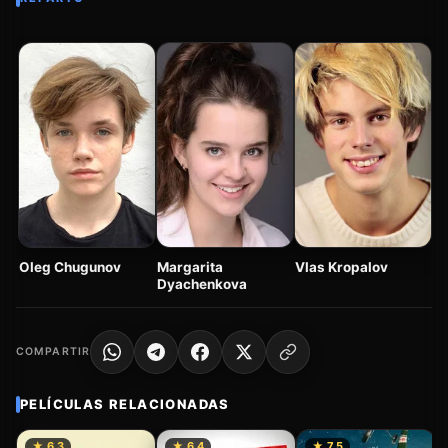
Ki
Oleg Chugunov
Margarita
Vlas Kropalov
Dyachenkova
COMPARTIR
PELÍCULAS RELACIONADAS
★ 6.3
★ 6.4
★ 7.5