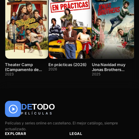
Pl
(
2
Theater Camp
En prácticas (2026)
Una Navidad muy
(Campamento de
2026
Jonas Brothers
Teatro)
2023
(2025)
2025
DE
TODO
🎬
📺
🎌
Anime
Películas
Series
PELÍCULAS
Películas y series online en castellano. El mejor catálogo, siempre
actualizado.
EXPLORAR
LEGAL