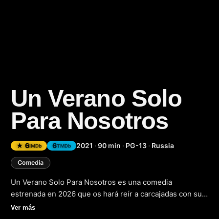
Un Verano Solo
Para Nosotros
★ 6
6
2021
·
90 min
·
PG-13
·
Russia
IMDb
TMDb
Comedia
Un Verano Solo Para Nosotros es una comedia
estrenada en 2026 que os hará reír a carcajadas con su
historia divertida y sus personajes entrañables. La
Ver más
película sigue a un grupo de amigos que deciden pasar