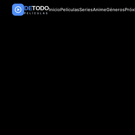
DE
TODO
Inicio
Películas
Series
Anime
Géneros
Pró
PELÍCULAS