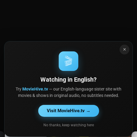
×
🎬
Watching in English?
Try
MovieHive.tv
— our English-language sister site with
movies & shows in original audio, no subtitles needed.
Visit MovieHive.tv →
No thanks, keep watching here