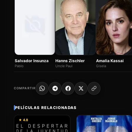
Hanns Zischler
Salvador Insunza
Amalia Kassai
Uncle Paul
Pablo
Gisela
COMPARTIR
PELÍCULAS RELACIONADAS
★ 4.8