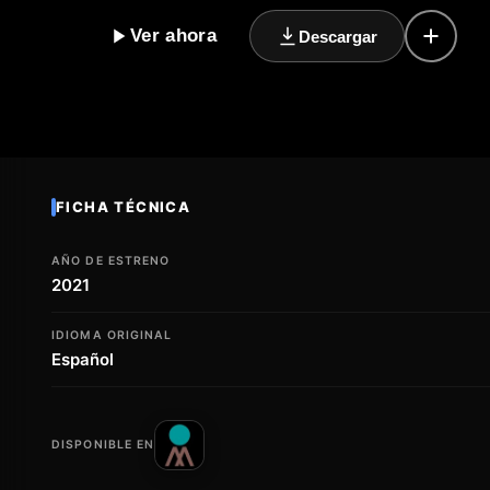
superar incluso las adversidades más difíciles. Con un
Ver ahora
Descargar
os sumergirá en un mundo de contrastes, donde la osc
de emociones. Los actores ofrecen interpretaciones in
como si estuvierais viviendo la historia junto a ellos.
experiencia cinematográfica que os hará cuestionar vu
dejará con una sensación duradera de reflexión y emoc
poderoso que os recordará la importancia de la digni
FICHA TÉCNICA
AÑO DE ESTRENO
2021
IDIOMA ORIGINAL
Español
DISPONIBLE EN