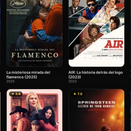
La misteriosa mirada del
AIR: La historia detrás del logo
flamenco (2025)
(2023)
2025
2023
★ 5.8
★ 7.0