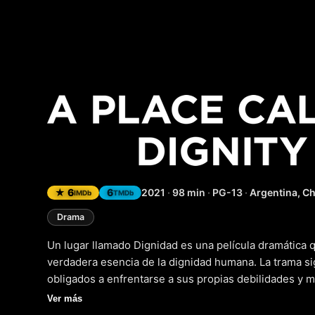
Un lugar
★ 6
6
2021
·
98 min
·
PG-13
·
Argentina, Ch
IMDb
TMDb
Drama
Un lugar llamado Dignidad es una película dramática qu
verdadera esencia de la dignidad humana. La trama s
obligados a enfrentarse a sus propias debilidades y 
A medida que avanzan en su búsqueda de supervivenc
Ver más
dignidad no es solo un concepto abstracto, sino una f