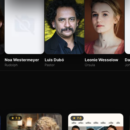
Noa Westermeyer
Da
Luis Dubó
Leonie Wesselow
Rudolph
Jo
Pastor
Úrsula
★ 7.3
★ 7.6