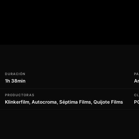
 ritmo intenso y emocional, esta película
uridad y la luz se entrelazan en un baile
tensas y creíbles, lo que os hará sentir
 Un lugar llamado Dignidad es una
estras propias creencias y valores, y os
ión. La película es un viaje íntimo y
dad en nuestras vidas.
DURACIÓN
PA
1h 38min
Ar
PRODUCTORAS
CL
Klinkerfilm, Autocroma, Séptima Films, Quijote Films
P