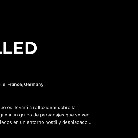
 llamado D
ile, France, Germany
e os llevará a reflexionar sobre la
igue a un grupo de personajes que se ven
miedos en un entorno hostil y despiadado.
ia y redención, descubren que la
uerza vital que puede impulsarlos a