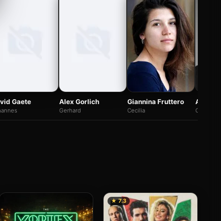
vid Gaete
Alex Gorlich
Giannina Fruttero
Alejand
hannes
Gerhard
Cecilia
Colonel
★ 7.3