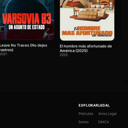
Leave No Traces (No dejes
El hombre más afortunado de
rastros)
América (2025)
2021
2025
EXPLORAR
LEGAL
Películas
Aviso Legal
Series
DMCA