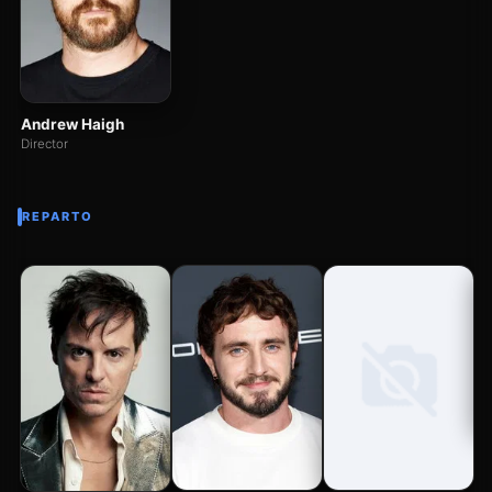
Andrew Haigh
Director
REPARTO
Ja
Da