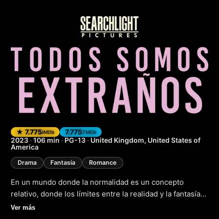
Todos somos extr
★ 7.775
7.775
IMDb
TMDb
2023
·
106 min
·
PG-13
·
United Kingdom, United States of
America
Drama
Fantasía
Romance
En un mundo donde la normalidad es un concepto
relativo, donde los límites entre la realidad y la fantasía
se entrelazan como las ramas de un árbol ancestral,
Ver más
surge la historia de "Todos somos extraños". Este drama