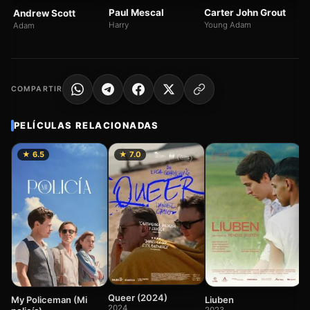
Paul Mescal
Carter John Grout
Andrew Scott
Harry
Young Adam
Adam
COMPARTIR
PELÍCULAS RELACIONADAS
★ 6.5
★ 7.0
Th
ár
20
Queer (2024)
My Policeman (Mi
Liuben
2024