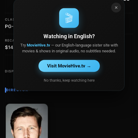
ser humano.
Entertainment
×
🎬
CLASIFICACIÓN
PRESUPUESTO
PG-13
$5.0 millones
Watching in English?
RECAUDACIÓN
Try
MovieHive.tv
— our English-language sister site with
$14.9 millones
movies & shows in original audio, no subtitles needed.
Visit MovieHive.tv →
DISPONIBLE EN
No thanks, keep watching here
DIRECTOR