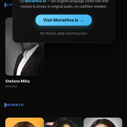
Try
MovieHive.tv
— our English-language sister site with
DIRECTOR
movies & shows in original audio, no subtitles needed.
Visit MovieHive.tv →
No thanks, keep watching here
Stefano Milla
Director
REPARTO