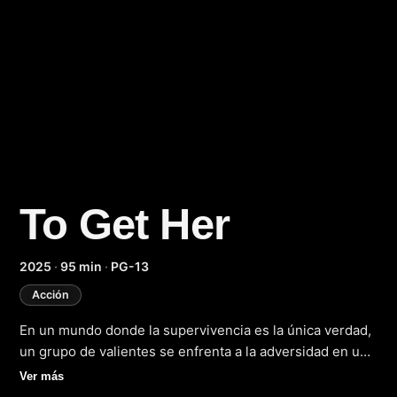
To Get Her
(2025)
2025
·
95 min
·
PG-13
Acción
En un mundo donde la supervivencia es la única verdad,
un grupo de valientes se enfrenta a la adversidad en un
thriller emocionante. "To Get Her" (2025), un filme de
Ver más
acción y suspenso, nos transporta a un futuro sombrío