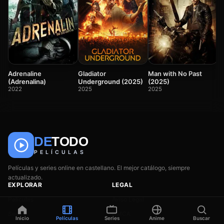
P
2
Gladiator
Adrenaline
Man with No Past
Underground (2025)
(Adrenalina)
(2025)
2025
2022
2025
DE
TODO
🎬
📺
🎌
Anime
Películas
Series
PELÍCULAS
Películas y series online en castellano. El mejor catálogo, siempre
actualizado.
EXPLORAR
LEGAL
Películas
Aviso Legal
Series
DMCA
Inicio
Películas
Series
Anime
Buscar