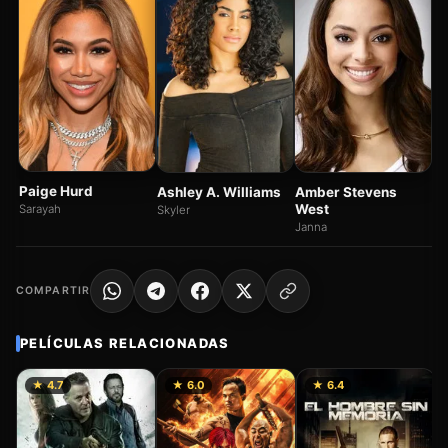
Wi
R
Ki
Paige Hurd
Ashley A. Williams
Amber Stevens
West
Sarayah
Skyler
Janna
COMPARTIR
PELÍCULAS RELACIONADAS
★ 4.7
★ 6.0
★ 6.4