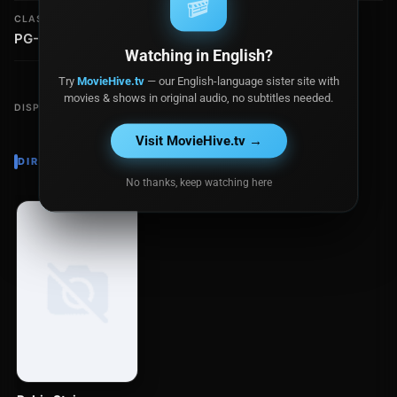
🎬
CLASIFICACIÓN
PG-13
Watching in English?
Try
MovieHive.tv
— our English-language sister site with
movies & shows in original audio, no subtitles needed.
DISPONIBLE EN
Visit MovieHive.tv →
DIRECTOR
No thanks, keep watching here