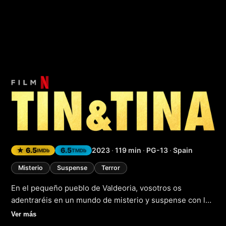
Tin y Tina
★ 6.5
6.5
2023
·
119 min
·
PG-13
·
Spain
IMDb
TMDb
Misterio
Suspense
Terror
En el pequeño pueblo de Valdeoria, vosotros os
adentraréis en un mundo de misterio y suspense con la
llegada de "Tin y Tina", la nueva película de terror que os
Ver más
dejará sin aliento. La historia sigue a dos hermanas, Tin