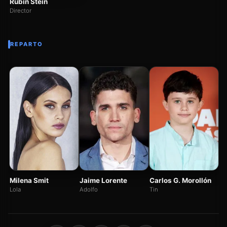
Rubin Stein
Director
REPARTO
An
Ti
Carlos G. Morollón
Milena Smit
Jaime Lorente
Tin
Lola
Adolfo