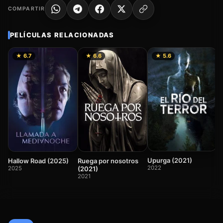
COMPARTIR
PELÍCULAS RELACIONADAS
★ 6.7
★ 6.6
★ 5.6
M
2
Upurga (2021)
Hallow Road (2025)
Ruega por nosotros
2022
2025
(2021)
2021