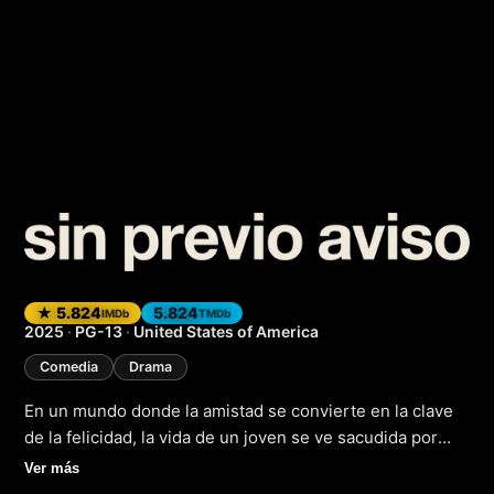
The Uninvited
(2024
★ 5.824
5.824
IMDb
TMDb
2025
·
PG-13
·
United States of America
Comedia
Drama
En un mundo donde la amistad se convierte en la clave
de la felicidad, la vida de un joven se ve sacudida por
una serie de eventos inesperados que lo llevan a
Ver más
reevaluar sus prioridades y descubrir el verdadero