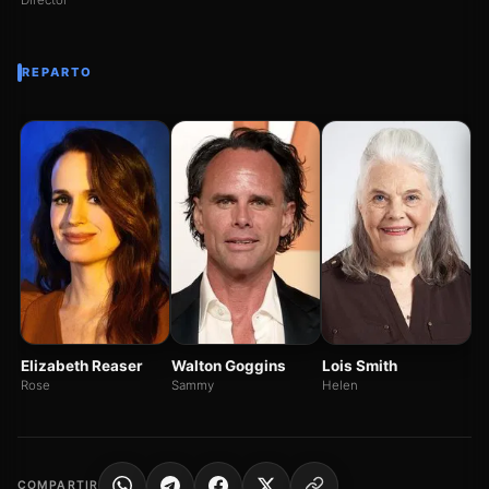
Director
REPARTO
Ev
De
Elizabeth Reaser
Walton Goggins
Lois Smith
Rose
Sammy
Helen
COMPARTIR