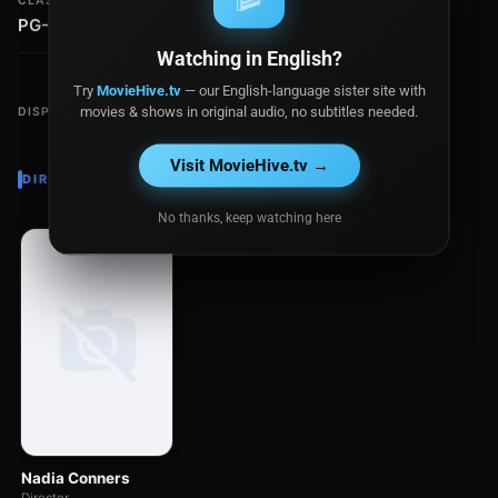
CLASIFICACIÓN
PG-13
Watching in English?
Try
MovieHive.tv
— our English-language sister site with
movies & shows in original audio, no subtitles needed.
DISPONIBLE EN
Visit MovieHive.tv →
DIRECTOR
No thanks, keep watching here
Nadia Conners