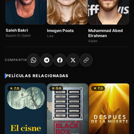
S
Si
Saleh Bakri
Imogen Poots
Muhammad Abed
Elrahman
Basem El-Saleh
Lisa
Adam
COMPARTIR
PELÍCULAS RELACIONADAS
★ 7.0
★ 5.6
★ 7.0
La