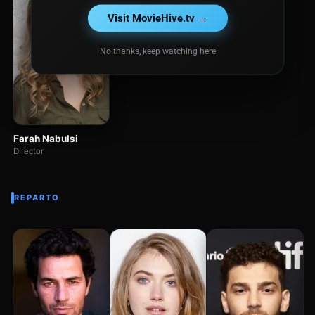
Visit MovieHive.tv →
No thanks, keep watching here
Farah Nabulsi
Director
REPARTO