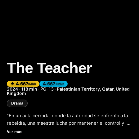
The Teacher
(2023)
★ 4.667
4.667
IMDb
TMDb
2024
·
118 min
·
PG-13
·
Palestinian Territory, Qatar, United
Kingdom
Drama
"En un aula cerrada, donde la autoridad se enfrenta a la
rebeldía, una maestra lucha por mantener el control y la
disciplina en un grupo de adolescentes inquietos. La
Ver más
película 'El Profesor' (2023) nos transporta a un entorno