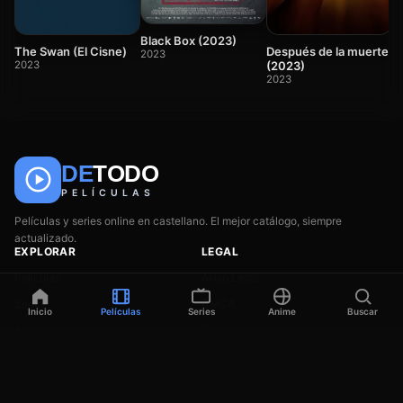
(
2
Black Box (2023)
The Swan (El Cisne)
Después de la muerte
2023
2023
(2023)
2023
DE
TODO
🎬
📺
🎌
Anime
Películas
Series
PELÍCULAS
Películas y series online en castellano. El mejor catálogo, siempre
actualizado.
EXPLORAR
LEGAL
Películas
Aviso Legal
Series
DMCA
Inicio
Películas
Series
Anime
Buscar
Anime
Privacidad
Géneros
Contacto