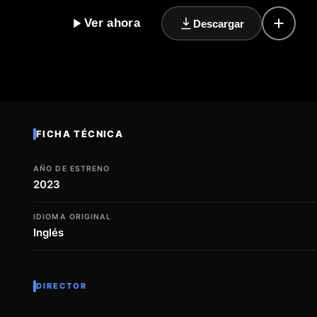
deber amenaza con destruir todo lo que consideraba
Ver ahora
Descargar
equilibrio entre su corazón y su conciencia, o la pasi
camino sin retorno? Esta historia nos lleva a reflexiona
y nos hace cuestionar qué significa realmente ser fie
una narrativa emocionante, esta historia nos atrapa 
un viaje de autodescubrimiento y exploración de los p
FICHA TÉCNICA
AÑO DE ESTRENO
2023
IDIOMA ORIGINAL
Inglés
DIRECTOR