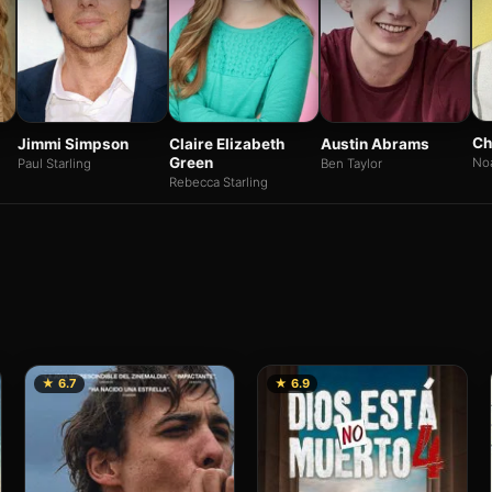
Ch
Jimmi Simpson
Claire Elizabeth
Austin Abrams
Green
Noa
Paul Starling
Ben Taylor
Rebecca Starling
★ 6.7
★ 6.9