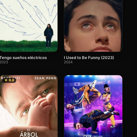
Tengo sueños eléctricos
I Used to Be Funny (2023)
2023
2024
★ 6.8