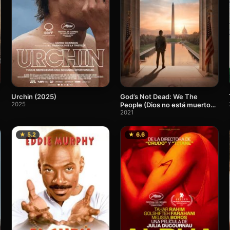
God’s Not Dead: We The
Urchin (2025)
People (Dios no está muerto
2025
4)
2021
★ 5.2
★ 6.6