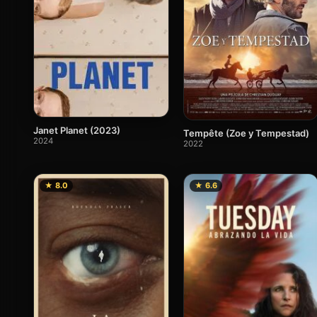
Janet Planet (2023)
Tempête (Zoe y Tempestad)
2024
2022
★ 8.0
★ 6.6