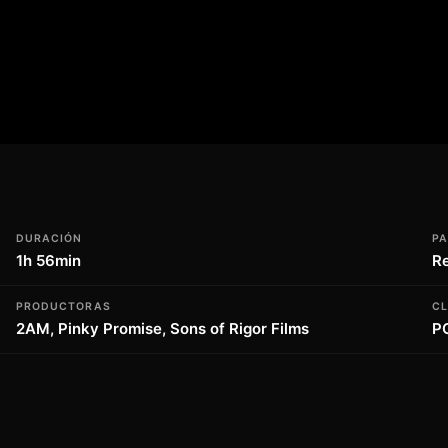
 sagrado. ¿Podrá Jem encontrar un
ón que ha despertado lo llevará por un
r sobre los límites entre la fe y el deseo,
l a uno mismo. Con un lenguaje vibrante y
desde el primer momento, invitándonos a
ropios límites.
DURACIÓN
PA
1h 56min
Re
PRODUCTORAS
CL
2AM, Pinky Promise, Sons of Rigor Films
P