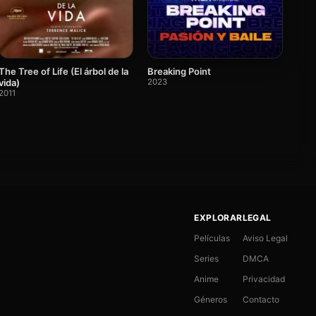
The Tree of Life (El árbol de la
Breaking Point
vida)
2023
2011
EXPLORAR
LEGAL
Películas
Aviso Legal
Series
DMCA
Anime
Privacidad
Géneros
Contacto