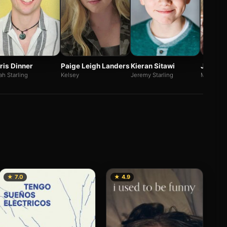
ris Dinner
Paige Leigh Landers
Kieran Sitawi
Jessam
h Starling
Kelsey
Jeremy Starling
Misty Tay
★ 7.0
★ 4.9