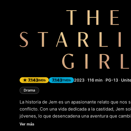
The Starl
★ 7.143
7.143
2023
·
116 min
·
PG-13
·
Unite
IMDb
TMDb
Drama
La historia de Jem es un apasionante relato que nos
conflicto. Con una vida dedicada a la castidad, Jem s
jóvenes, lo que desencadena una aventura que cambia
sumergen en esta relación, su mundo se ve sacudido 
Ver más
posición en la familia y en la única realidad que ha c