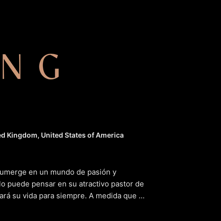
ing Girl
(20
d Kingdom, United States of America
 sumerge en un mundo de pasión y
olo puede pensar en su atractivo pastor de
rá su vida para siempre. A medida que se
por el caos, poniendo en peligro su
onocido. La tensión entre su deseo y su