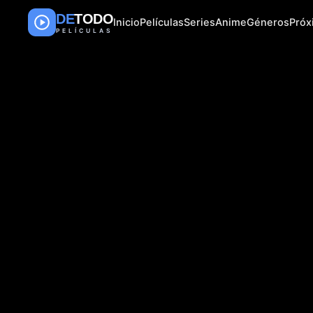
DE
TODO
Inicio
Películas
Series
Anime
Géneros
Pró
PELÍCULAS