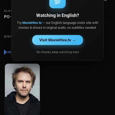
🎬
CLASIFICACIÓN
RECAUDACIÓN
Watching in English?
PG-13
$3.6 millones
Try
MovieHive.tv
— our English-language sister site with
movies & shows in original audio, no subtitles needed.
DISPONIBLE EN
Visit MovieHive.tv →
No thanks, keep watching here
DIRECTOR