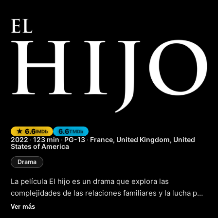
The Son (El hijo)
★ 6.6
6.6
IMDb
TMDb
2022
·
123 min
·
PG-13
·
France, United Kingdom, United
States of America
Drama
La película El hijo es un drama que explora las
complejidades de las relaciones familiares y la lucha por
encontrar la identidad propia. La historia sigue a un
Ver más
joven que se ve obligado a enfrentar sus propios