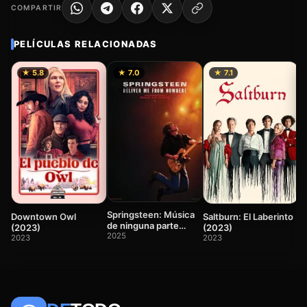
COMPARTIR
PELÍCULAS RELACIONADAS
★ 5.8
★ 7.0
★ 7.1
T
(
2
Springsteen: Música
Downtown Owl
Saltburn: El Laberinto
de ninguna parte
(2023)
(2023)
(2025)
2025
2023
2023