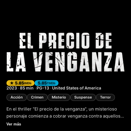
The Price We Pay (
★ 5.85
5.85
IMDb
TMDb
2023
·
85 min
·
PG-13
·
United States of America
Acción
Crimen
Misterio
Suspense
Terror
En el thriller "El precio de la venganza", un misterioso
personaje comienza a cobrar venganza contra aquellos
que han escapado a la justicia, llevando a la ciudad al
Ver más
borde del caos. Cuando un detective astuto y tenaz se