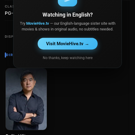
CLASIFICACIÓN
PG-13
Watching in English?
Try
MovieHive.tv
— our English-language sister site with
movies & shows in original audio, no subtitles needed.
DISPONIBLE EN
Visit MovieHive.tv →
DIRECTOR
No thanks, keep watching here