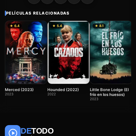
PELÍCULAS RELACIONADAS
★ 6.4
★ 5.4
★ 8.1
D
R
K
2
Merced (2023)
Hounded (2022)
Little Bone Lodge (El
2023
2022
frío en los huesos)
2023
DE
TODO
🎬
📺
🎌
Anime