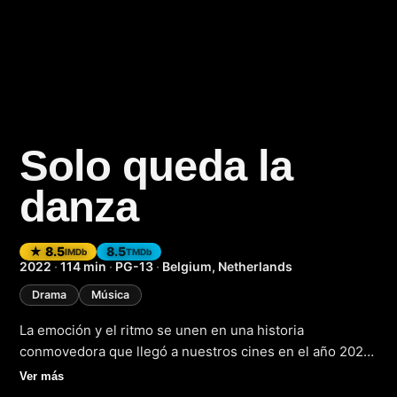
Solo queda la
danza
(2022)
★ 8.5
8.5
IMDb
TMDb
2022
·
114 min
·
PG-13
·
Belgium, Netherlands
Drama
Música
La emoción y el ritmo se unen en una historia
conmovedora que llegó a nuestros cines en el año 2022.
En este filme, la melodía y la armonía se entrelazan con
Ver más
la narrativa dramática, creando una experiencia