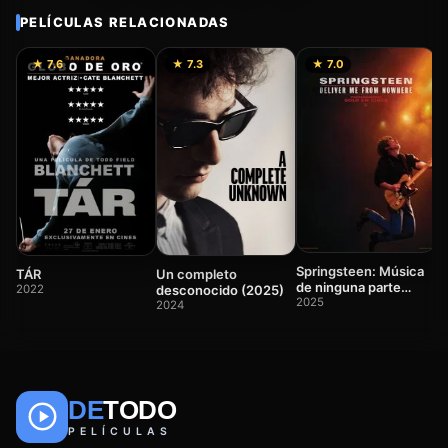
PELÍCULAS RELACIONADAS
★ 7.6
★ 7.3
★ 7.0
T
2
Springsteen: Música
TÁR
Un completo
de ninguna parte
2022
desconocido (2025)
(2025)
2025
2024
DE
TODO
🎬
📺
🎌
Anime
Películas
Series
PELÍCULAS