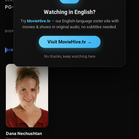
CLASIFICACIÓN
PG-13
Watching in English?
Try
MovieHive.tv
— our English-language sister site with
movies & shows in original audio, no subtitles needed.
DISPONIBLE EN
Visit MovieHive.tv →
DIRECTOR
No thanks, keep watching here
Dana Nechushtan