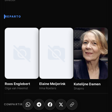
Director
REPARTO
Pe
Ja
Roos Englebert
Elaine Meijerink
Katelijne Damen
Olga van Heemst
Irma Roeters
Shapiro
COMPARTIR