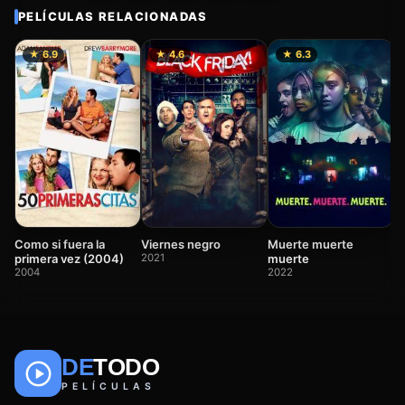
PELÍCULAS RELACIONADAS
★ 6.9
★ 4.6
★ 6.3
T
2
Viernes negro
Muerte muerte
Como si fuera la
2021
muerte
primera vez (2004)
2022
2004
DE
TODO
🎬
📺
🎌
Anime
Películas
Series
PELÍCULAS