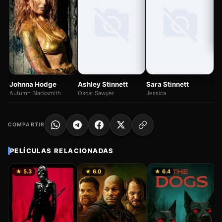
Tr
De
Johnna Hodge
Ashley Stinnett
Sara Stinnett
Autumn Blacksmith
Oscar Sawyer
Jessica
COMPARTIR
PELÍCULAS RELACIONADAS
★ 5.3
★ 6.0
★ 6.4