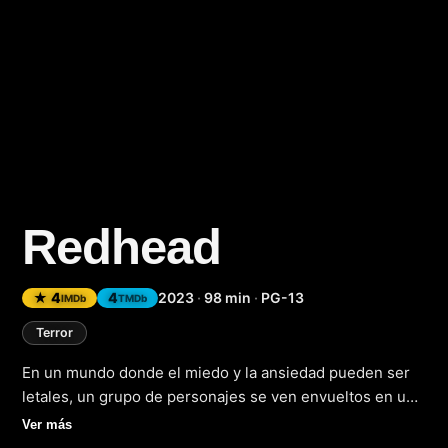
Redhead
(2023)
★ 4
4
2023
·
98 min
·
PG-13
IMDb
TMDb
Terror
En un mundo donde el miedo y la ansiedad pueden ser
letales, un grupo de personajes se ven envueltos en una
pesadilla de terrorífico suspense en la película que llegó
Ver más
a nuestros cines en 2023. Redhead es un filme que