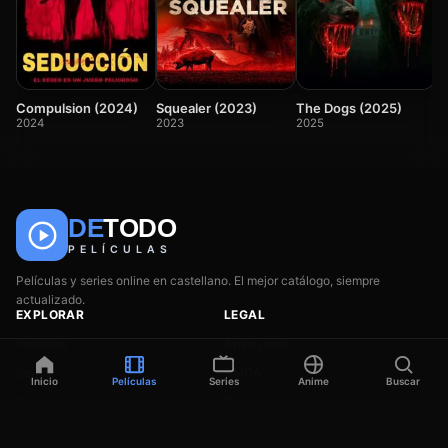
A
m
2
Squealer (2023)
Compulsion (2024)
The Dogs (2025)
2023
2024
2025
DE
TODO
🎬
📺
🎌
Anime
Películas
Series
PELÍCULAS
Películas y series online en castellano. El mejor catálogo, siempre
actualizado.
EXPLORAR
LEGAL
Películas
Aviso Legal
Series
DMCA
Inicio
Películas
Series
Anime
Buscar
Anime
Privacidad
Géneros
Contacto