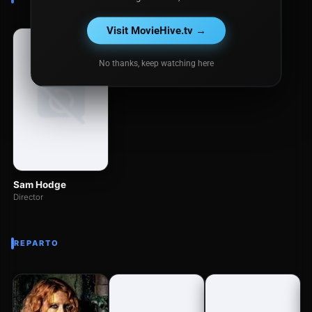
Visit MovieHive.tv →
No thanks, keep watching here
Sam Hodge
Director
REPARTO