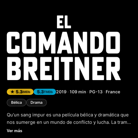
Qu’un sang impu
★ 5.3
5.3
2019
·
109 min
·
PG-13
·
France
IMDb
TMDb
Bélica
Drama
Qu'un sang impur es una película bélica y dramática que
nos sumerge en un mundo de conflicto y lucha. La trama
sigue a un grupo de personajes que se ven atrapados en
Ver más
el fragor de la guerra, donde la supervivencia es un lujo