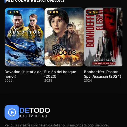
PELÍCULAS RELACIONADAS
★ 7.3
★ 6.0
★ 6.9
D
2
Devotion (Historia de
El niño del bosque
Bonhoeffer: Pastor.
honor)
(2023)
Spy. Assassin (2024)
2022
2023
2024
DE
TODO
🎬
📺
🎌
Anime
Películas
Series
PELÍCULAS
Películas y series online en castellano. El mejor catálogo, siempre