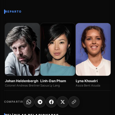
REPARTO
St
Se
Johan Heldenbergh
Linh-Dan Pham
Lyna Khoudri
Colonel Andreas Breitner
Saoua Ly Lang
Assia Bent Aouda
COMPARTIR