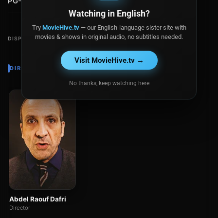
PG-13
Watching in English?
Try
MovieHive.tv
— our English-language sister site with
movies & shows in original audio, no subtitles needed.
DISPONIBLE EN
Visit MovieHive.tv →
DIRECTOR
No thanks, keep watching here
Abdel Raouf Dafri
Director