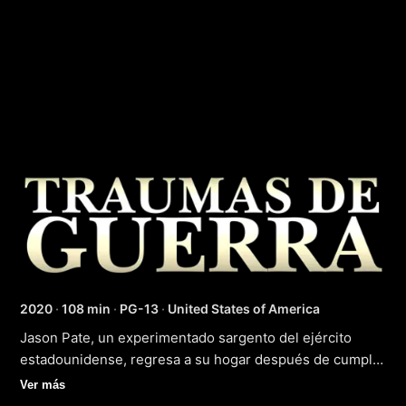
Out of the Fight
2020
·
108 min
·
PG-13
·
United States of America
Jason Pate, un experimentado sargento del ejército
estadounidense, regresa a su hogar después de cumplir
con su tercer destino en Afganistán. La dura realidad de
Ver más
la guerra ha dejado una profunda huella en su vida, y