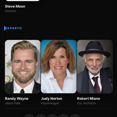
Steve Moon
Director
REPARTO
Mi
Mi
Of
Judy Norton
Randy Wayne
Robert Miano
Psychologist
Jason Pate
Col. Atchison