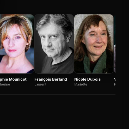
phie Mounicot
François Berland
Nicole Dubois
Vincent
herine
Laurent
Mariette
Policier a