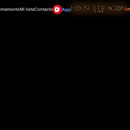
App
1
ximamente
Mi lista
Contacto
3×08