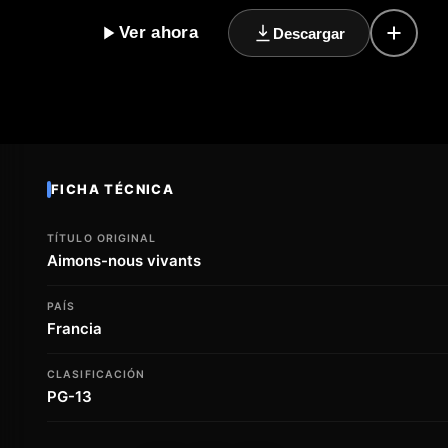
de jóvenes que se ven obligados a unirse para enfren
Ver ahora
Descargar
un mundo cada vez más hostil. Con la ayuda de algun
decisiones difíciles y arriesgarlo tudo para lograr su o
clásico de la ficción postapocalíptica, con una narra
que nos harán reflexionar sobre la condición humana
y aventuras, "No te queda otra" es una serie que no t
sumérgete en este mundo emocionante y descubre qué 
ti.
FICHA TÉCNICA
TÍTULO ORIGINAL
Aimons-nous vivants
PAÍS
Francia
CLASIFICACIÓN
PG-13