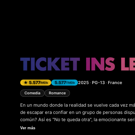
No te qu
★ 5.577
5.577
2025
·
PG-13
·
France
IMDb
TMDb
Comedia
Romance
En un mundo donde la realidad se vuelve cada vez más
de escapar era confiar en un grupo de personas dispu
común? Así es "No te queda otra", la emocionante ser
2026. Con un elenco diverso y talentoso, esta produc
Ver más
futuro cercano donde la lucha por la supervivencia es