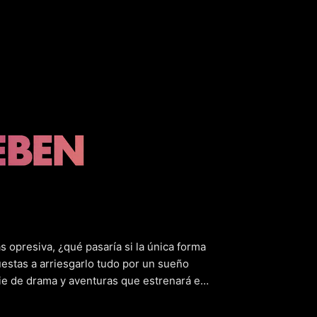
eda otra
(2
 opresiva, ¿qué pasaría si la única forma
estas a arriesgarlo tudo por un sueño
ie de drama y aventuras que estrenará en
ción cinematográfica nos transporta a un
 la única opción. La trama sigue a un grupo