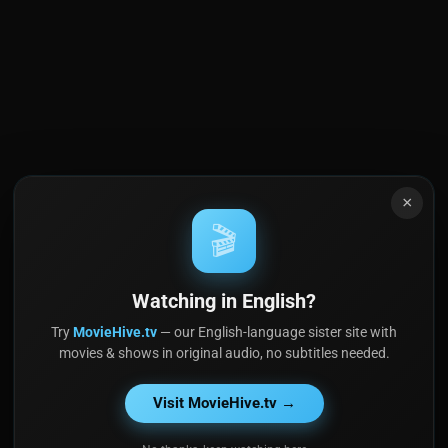
×
🎬
Watching in English?
Try
MovieHive.tv
— our English-language sister site with
movies & shows in original audio, no subtitles needed.
Visit MovieHive.tv →