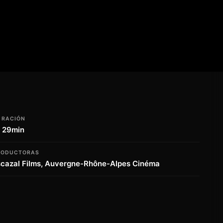
URACIÓN
h 29min
RODUCTORAS
scazal Films, Auvergne-Rhône-Alpes Cinéma