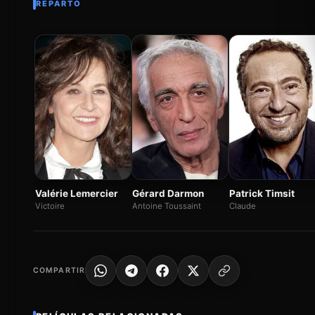
REPARTO
Valérie Lemercier
Gérard Darmon
Patrick Timsit
Victoire
Antoine Toussaint
Claude
COMPARTIR