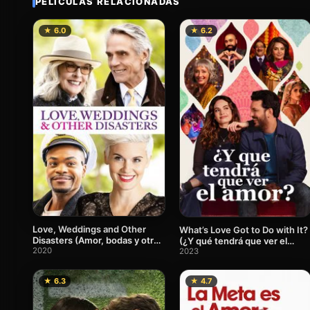
PELÍCULAS RELACIONADAS
★ 6.0
★ 6.2
Love, Weddings and Other
What’s Love Got to Do with It?
Disasters (Amor, bodas y otros
(¿Y qué tendrá que ver el
desastres)
2020
amor?)
2023
★ 6.3
★ 4.7