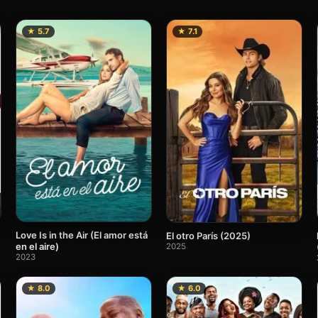
★ 5.7
★ 7.1
Love Is in the Air (El amor está
El otro París (2025)
en el aire)
2025
2023
★ 8.0
★ 6.0