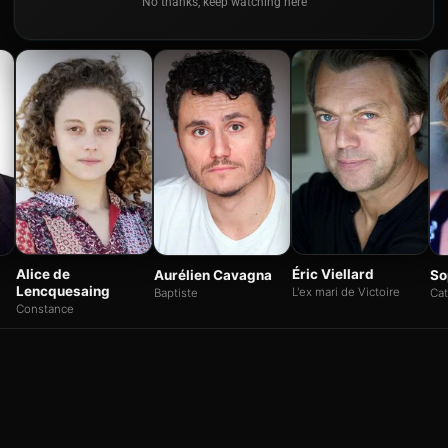
No thanks, keep watching here
Alice de
Éric Viellard
Aurélien Cavagna
So
Lencquesaing
L'ex mari de Victoire
Baptiste
Cat
Constance