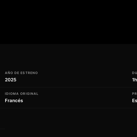
tar los obstáculos que se les presentan en
os aliados inesperados, deben tomar
bjetivo. Esta serie de televisión es un
tiva emocionante y personajes complejos
. Con su mezcla perfecta de acción, drama
e podrás perder. ¡No te quedes al margen,
pasaría si la realidad se volviera contra
AÑO DE ESTRENO
D
2025
1
IDIOMA ORIGINAL
P
Francés
E