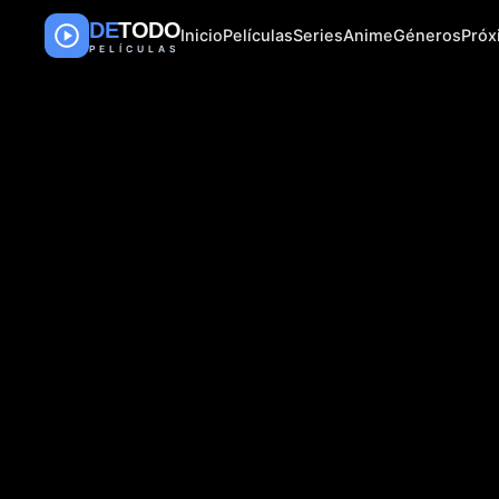
DE
TODO
Inicio
Películas
Series
Anime
Géneros
Pró
PELÍCULAS