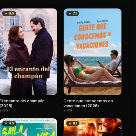
★ 6.5
★ 7.1
El encanto del champán
Gente que conocemos en
(2025)
vacaciones (2026)
2025
2026
★ 4.5
★ 6.1