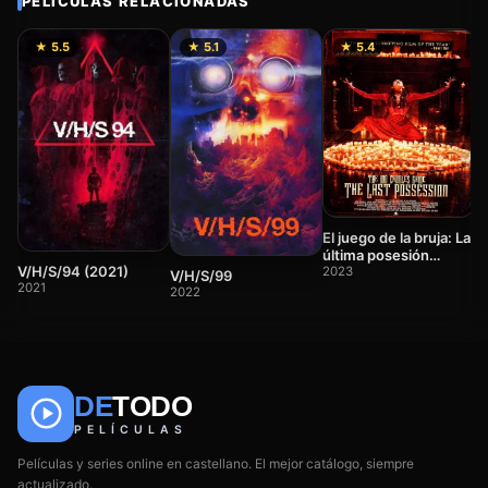
PELÍCULAS RELACIONADAS
★ 5.5
★ 5.1
★ 5.4
V
c
El juego de la bruja: La
2
última posesión
V/H/S/94 (2021)
(2023)
2023
V/H/S/99
2021
2022
DE
TODO
🎬
📺
🎌
Anime
Películas
Series
PELÍCULAS
Películas y series online en castellano. El mejor catálogo, siempre
actualizado.