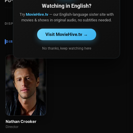
PG-13
Watching in English?
Try
MovieHive.tv
— our English-language sister site with
movies & shows in original audio, no subtitles needed.
DISPONIBLE EN
Visit MovieHive.tv →
DIRECTOR
No thanks, keep watching here
Nathan Crooker
Director