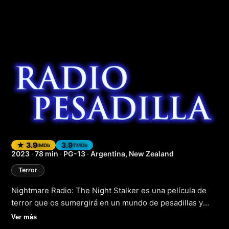
Nightmare Radio: T
★ 3.9
3.9
IMDb
TMDb
2023
·
78 min
·
PG-13
·
Argentina, New Zealand
Terror
Nightmare Radio: The Night Stalker es una película de
terror que os sumergirá en un mundo de pesadillas y
miedo. La trama sigue a un grupo de amigos que se
Ver más
reúnen para una noche de diversión en una emisora de