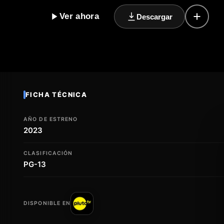
que avanzan los días, sus vidas se entrelazan de mane
Ver ahora
Descargar
verdadero significado del amor y la conexión durante
la emoción y la sensibilidad, Mi amor en Navidad es u
importancia de la conexión humana y el amor en nuest
Navidad. La película es una oda al amor y a la magia d
creer en el poder transformador del amor.
FICHA TÉCNICA
AÑO DE ESTRENO
2023
CLASIFICACIÓN
PG-13
DISPONIBLE EN