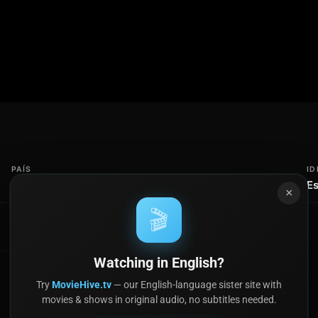
ra inesperada, llevándolos a descubrir el
 las fiestas navideñas. Con un enfoque en
na película que nos recuerda la
ras vidas, especialmente durante la
e la temporada, invitándonos a soñar y a
PAÍS
ID
México
E
×
🎬
Watching in English?
Try
MovieHive.tv
— our English-language sister site with
movies & shows in original audio, no subtitles needed.