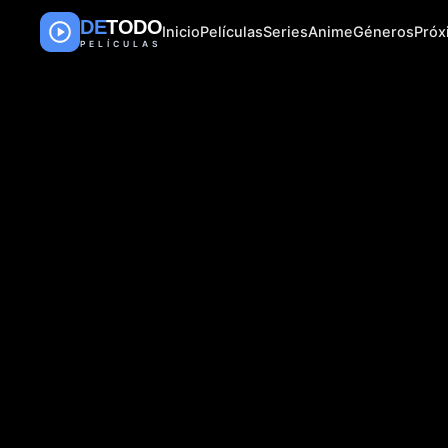
DE
TODO
Inicio
Películas
Series
Anime
Géneros
Pró
PELÍCULAS