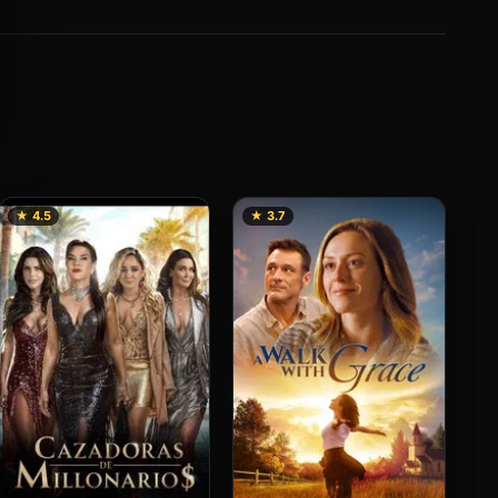
★ 4.5
★ 3.7