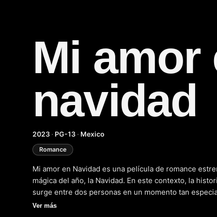
Mi amor
navidad
2023
·
PG-13
·
Mexico
Romance
Mi amor en Navidad es una película de romance estre
mágica del año, la Navidad. En este contexto, la histo
surge entre dos personas en un momento tan especial
la película nos sumerge en la vida de sus protagonis
Ver más
sentimientos y emociones en medio de la alegría y la