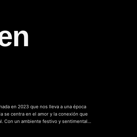
 en
(2023)
nada en 2023 que nos lleva a una época
ria se centra en el amor y la conexión que
. Con un ambiente festivo y sentimental,
tas, que deben navegar por sus
 celebración de la temporada. A medida