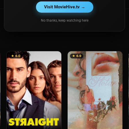
Visit MovieHive.tv →
No thanks, keep watching here
★ 6.0
★ 6.9