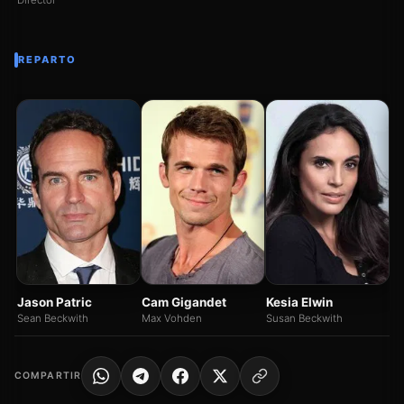
REPARTO
M
Vi
Jason Patric
Cam Gigandet
Kesia Elwin
Sean Beckwith
Max Vohden
Susan Beckwith
COMPARTIR