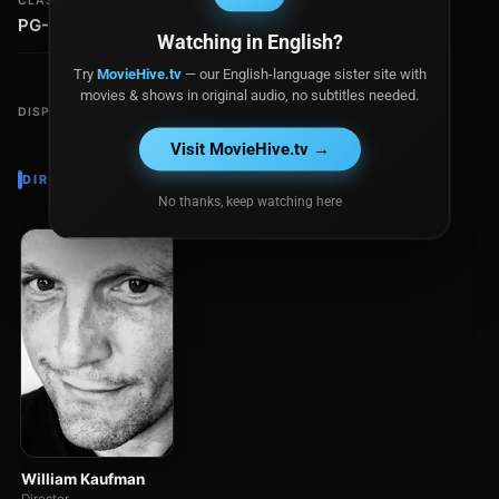
CLASIFICACIÓN
PG-13
Watching in English?
Try
MovieHive.tv
— our English-language sister site with
movies & shows in original audio, no subtitles needed.
DISPONIBLE EN
Visit MovieHive.tv →
DIRECTOR
No thanks, keep watching here
William Kaufman
Director