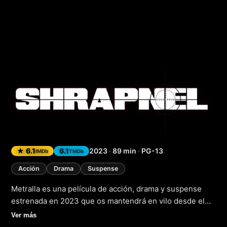
Metralla
(2023)
★ 6.1
6.1
2023
·
89 min
·
PG-13
IMDb
TMDb
Acción
Drama
Suspense
Metralla es una película de acción, drama y suspense
estrenada en 2023 que os mantendrá en vilo desde el
principio hasta el final. La trama sigue a un grupo de
Ver más
personas que se ven envueltas en una serie de eventos