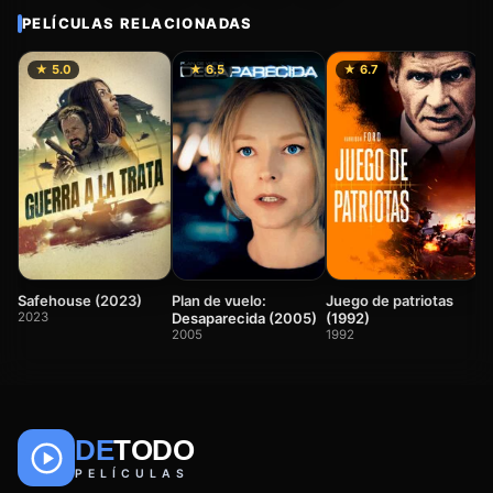
PELÍCULAS RELACIONADAS
★ 5.0
★ 6.5
★ 6.7
Un
(
2
Safehouse (2023)
Plan de vuelo:
Juego de patriotas
2023
Desaparecida (2005)
(1992)
2005
1992
DE
TODO
🎬
📺
🎌
Anime
Películas
Series
PELÍCULAS