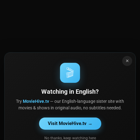
×
🎬
Watching in English?
Try
MovieHive.tv
— our English-language sister site with
movies & shows in original audio, no subtitles needed.
Visit MovieHive.tv →
No thanks, keep watching here