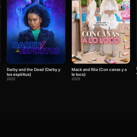
Darby and the Dead (Darby y
Mack and Rita (Con canas y a
los espíritus)
lo loco)
2022
2022