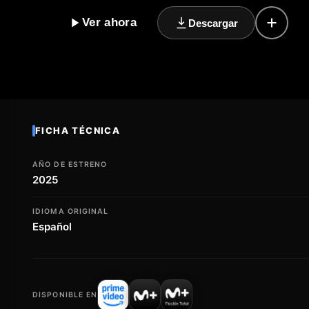
mundo. Con un toque de humor y ironía, esta película
Ver ahora
Descargar
mágico a través del pasado y el presente, donde nada
destacado del cine, 'Mensaje en una botella' (2025) es 
reflexionar sobre la vida y sus misterios. Con un repa
comedia fantástica y dramática es un must-see para cu
aventuras."
FICHA TÉCNICA
AÑO DE ESTRENO
2025
IDIOMA ORIGINAL
Español
DISPONIBLE EN