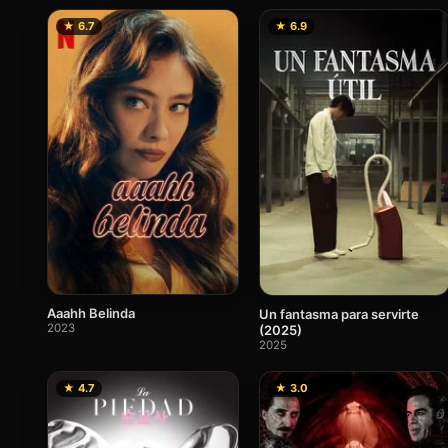
★ 6.7
★ 6.9
Aaahh Belinda
Un fantasma para servirte
2023
(2025)
2025
★ 4.7
★ 3.0