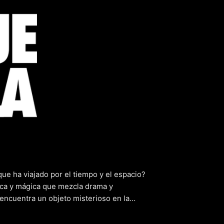
en una bot
ue ha viajado por el tiempo y el espacio?
ica y mágica que mezcla drama y
 encuentra un objeto misterioso en la
que se adentra en el mundo de la fantasía,
r a creer en la magia que hay en el