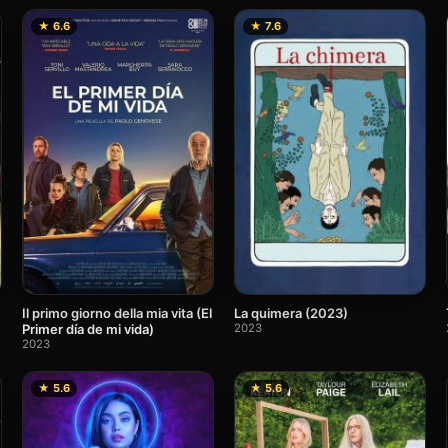
★ 6.6
★ 7.6
Il primo giorno della mia vita (El
La quimera (2023)
Primer día de mi vida)
2023
2023
★ 5.6
★ 5.6