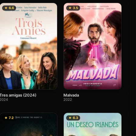
★ 6.6
★ 3.5
Tres amigas (2024)
Malvada
2024
2022
★ 7.2
★ 6.3