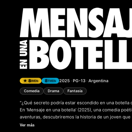
Mensaje 
★ 8
8
2025
·
PG-13
·
Argentina
IMDb
TMDb
Comedia
Drama
Fantasía
"¿Qué secreto podría estar escondido en una botella q
En 'Mensaje en una botella' (2025), una comedia poét
aventuras, descubriremos la historia de un joven que
playa que le cambiará la vida para siempre. A medida 
Ver más
debe enfrentar sus propios miedos y dudas, y aprende