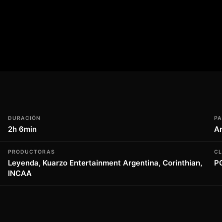
 nos lleva en un viaje emocionante y
 es lo que parece. Dirigida por un nombre
un filme que nos hará reír, llorar y
rto estelar y un guion ingenioso, esta
alquier fan del cine de fantasía y
DURACIÓN
PA
2h 6min
A
PRODUCTORAS
CL
Leyenda, Kuarzo Entertainment Argentina, Corinthian,
P
INCAA