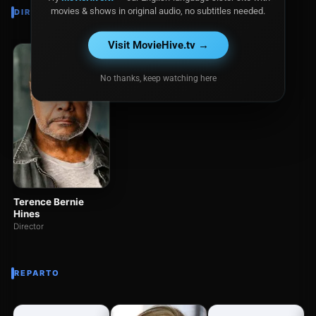
movies & shows in original audio, no subtitles needed.
DIRECTOR
Visit MovieHive.tv →
No thanks, keep watching here
Terence Bernie
Hines
Director
REPARTO