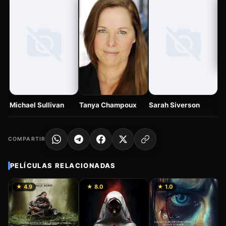
Se
Tanya Champoux
Michael Sullivan
Sarah Siverson
COMPARTIR
PELÍCULAS RELACIONADAS
★ 4.9
★ 8.0
★ 1.0