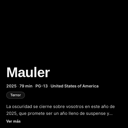
Mauler
(2025)
2025
·
79 min
·
PG-13
·
United States of America
Terror
La oscuridad se cierne sobre vosotros en este año de
2025, que promete ser un año lleno de suspense y
miedo. Mauler, la nueva película de terror que llegará a
Ver más
las pantallas próximamente, os sumergirá en un mundo