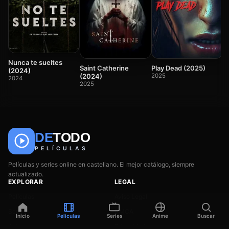
T
2
Nunca te sueltes
Saint Catherine
Play Dead (2025)
(2024)
(2024)
2025
2024
2025
DE
TODO
🎬
📺
🎌
Anime
Películas
Series
PELÍCULAS
Películas y series online en castellano. El mejor catálogo, siempre
actualizado.
EXPLORAR
LEGAL
Películas
Aviso Legal
Series
DMCA
Inicio
Películas
Series
Anime
Buscar
Anime
Privacidad