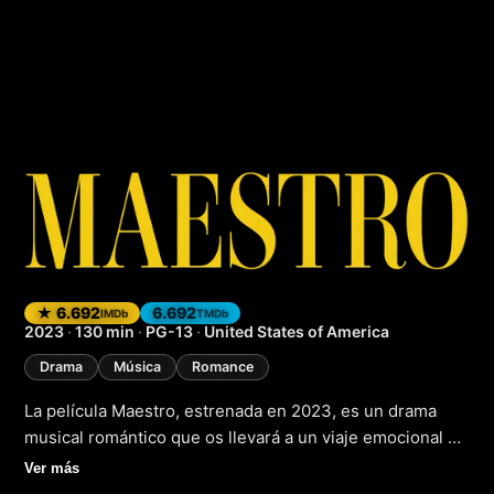
Maestro
(2023)
★ 6.692
6.692
IMDb
TMDb
2023
·
130 min
·
PG-13
·
United States of America
Drama
Música
Romance
La película Maestro, estrenada en 2023, es un drama
musical romántico que os llevará a un viaje emocional a
través de la música y el amor. La trama gira en torno a un
Ver más
maestro que dedica su vida a enseñar música a sus