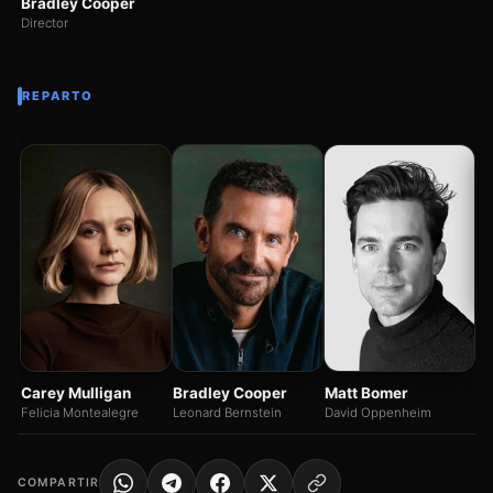
Bradley Cooper
Director
REPARTO
M
Ja
Carey Mulligan
Bradley Cooper
Matt Bomer
Felicia Montealegre
Leonard Bernstein
David Oppenheim
COMPARTIR