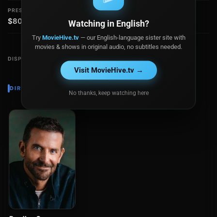
PRESUPUESTO
RECAUDACIÓN
$80.0 millones
$300,000
Watching in English?
Try
MovieHive.tv
— our English-language sister site with
movies & shows in original audio, no subtitles needed.
DISPONIBLE EN
Visit MovieHive.tv →
DIRECTOR
No thanks, keep watching here