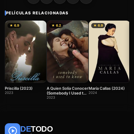
PELÍCULAS RELACIONADAS
★ 6.9
★ 6.2
★ 6.9
Y
(
2
A Quien Solía Conocer
Priscilla (2023)
María Callas (2024)
(Somebody I Used to
2023
2024
Know)
2023
DE
TODO
🎬
📺
🎌
Anime