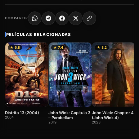
COMPARTIR
PELÍCULAS RELACIONADAS
★ 6.8
★ 7.4
★ 8.2
J
T
n
2
Distrito 13 (2004)
John Wick: Capítulo 3
John Wick: Chapter 4
2004
– Parabellum
(John Wick 4)
2019
2023