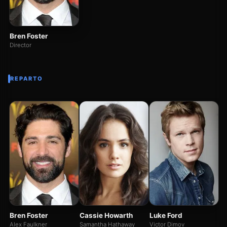
Bren Foster
Director
REPARTO
An
S
Ju
Bren Foster
Cassie Howarth
Luke Ford
Alex Faulkner
Samantha Hathaway
Victor Dimov