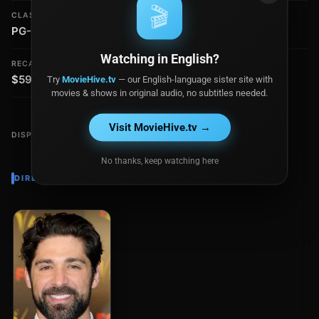
🎬
CLASIFICACIÓN
PRESUPUESTO
PG-13
$234,325
Watching in English?
RECAUDACIÓN
$59.5 millones
Try
MovieHive.tv
— our English-language sister site with
movies & shows in original audio, no subtitles needed.
Visit MovieHive.tv →
DISPONIBLE EN
No thanks, keep watching here
DIRECTOR