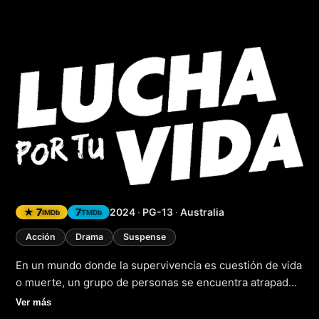
Lucha por tu vida
(
★ 7
7
2024
·
PG-13
·
Australia
IMDb
TMDb
Acción
Drama
Suspense
En un mundo donde la supervivencia es cuestión de vida
o muerte, un grupo de personas se encuentra atrapado
en una lucha sin cuartel por sobrevivir. En plena era
Ver más
digital, la tecnología parece haber perdido su capacidad