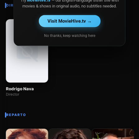
Try
MovieHive.tv
— our English-language sister site with
DIRECTOR
movies & shows in original audio, no subtitles needed.
Visit MovieHive.tv →
No thanks, keep watching here
Rodrigo Nava
Director
REPARTO