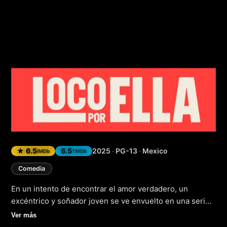
Loco Por Ella
(2025
★ 6.5
6.5
2025
·
PG-13
·
Mexico
IMDb
TMDb
Comedia
En un intento de encontrar el amor verdadero, un
excéntrico y soñador joven se ve envuelto en una serie
de situaciones absurdas y emocionantes que lo llevan a
Ver más
cuestionar su propio concepto de la felicidad. "Loco Por