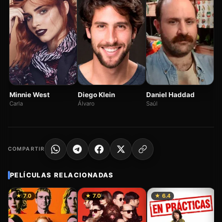
Lu
Ma
Minnie West
Diego Klein
Daniel Haddad
Carla
Álvaro
Saúl
COMPARTIR
PELÍCULAS RELACIONADAS
★ 7.0
★ 7.0
★ 6.4