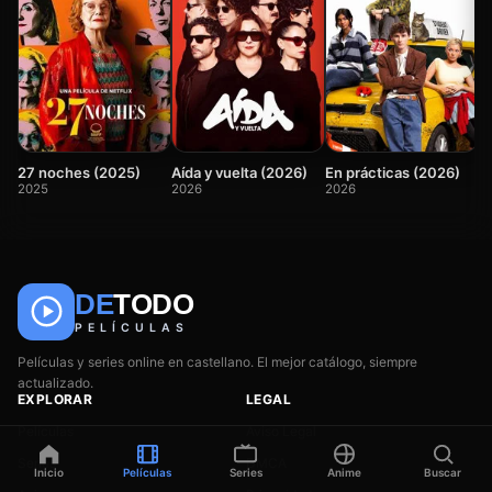
P
2
27 noches (2025)
Aída y vuelta (2026)
En prácticas (2026)
2025
2026
2026
DE
TODO
🎬
📺
🎌
Anime
Películas
Series
PELÍCULAS
Películas y series online en castellano. El mejor catálogo, siempre
actualizado.
EXPLORAR
LEGAL
Películas
Aviso Legal
Series
DMCA
Inicio
Películas
Series
Anime
Buscar