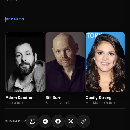
Director
REPARTO
Ja
Ja
Adam Sandler
Bill Burr
Cecily Strong
Leo (voice)
Squirtle (voice)
Mrs. Malkin (voice)
COMPARTIR