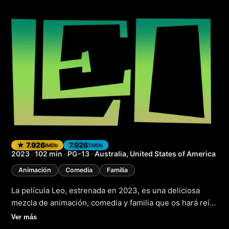
Leo
(2023)
★ 7.926
7.926
IMDb
TMDb
2023
·
102 min
·
PG-13
·
Australia, United States of America
Animación
Comedia
Familia
La película Leo, estrenada en 2023, es una deliciosa
mezcla de animación, comedia y familia que os hará reír
y reflexionar. La historia sigue a un personaje llamado
Ver más
Leo, que os hará sentir como si estuvierais viviendo sus