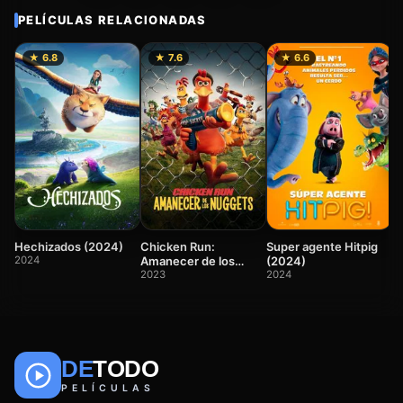
PELÍCULAS RELACIONADAS
★ 6.8
★ 7.6
★ 6.6
W
v
p
2
Chicken Run:
Hechizados (2024)
Super agente Hitpig
Amanecer de los
2024
(2024)
nuggets (2023)
2023
2024
DE
TODO
🎬
📺
🎌
Anime
Películas
Series
PELÍCULAS