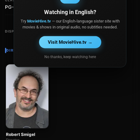
CLASIFICACIÓN
PG-13
Watching in English?
Try
MovieHive.tv
— our English-language sister site with
movies & shows in original audio, no subtitles needed.
DISPONIBLE EN
Visit MovieHive.tv →
DIRECTOR
No thanks, keep watching here
Robert Smigel