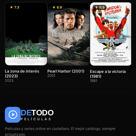
★ 7.3
★ 6.9
★ 6.9
T
c
2
La zona de interés
Pearl Harbor (2001)
Escape a la victoria
(2023)
2001
(1981)
2023
1981
DE
TODO
🎬
📺
🎌
Anime
Películas
Series
PELÍCULAS
Películas y series online en castellano. El mejor catálogo, siempre
actualizado.