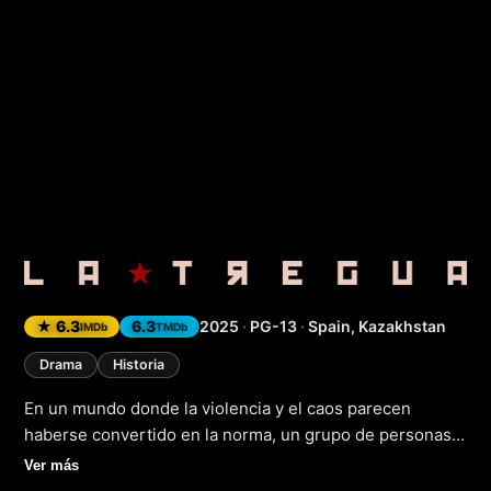
La tregua
(2025)
★ 6.3
6.3
2025
·
PG-13
·
Spain, Kazakhstan
IMDb
TMDb
Drama
Historia
En un mundo donde la violencia y el caos parecen
haberse convertido en la norma, un grupo de personas
se reúne en un pequeño pueblo en el corazón de la
Ver más
península ibérica para intentar reconstruir y encontrar la