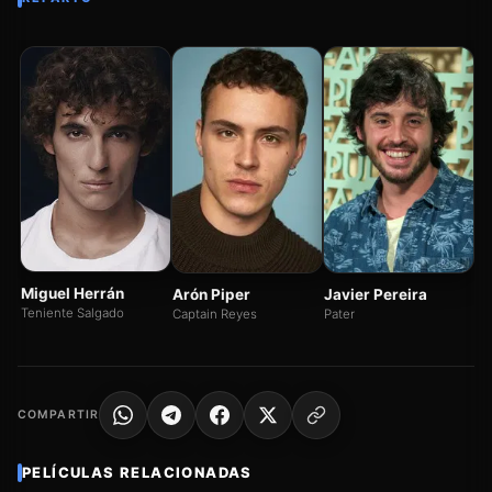
F
Va
Ju
Miguel Herrán
Arón Piper
Javier Pereira
Teniente Salgado
Captain Reyes
Pater
COMPARTIR
PELÍCULAS RELACIONADAS