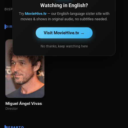
Watching in English?
DISPONIBLE EN
Try
MovieHive.tv
— our English-language sister site with
movies & shows in original audio, no subtitles needed.
DIRECTOR
Visit MovieHive.tv →
No thanks, keep watching here
Miguel Ángel Vivas
Director
REPARTO