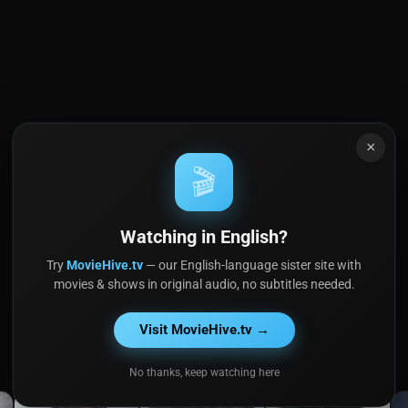
×
🎬
Watching in English?
Try
MovieHive.tv
— our English-language sister site with
movies & shows in original audio, no subtitles needed.
Visit MovieHive.tv →
No thanks, keep watching here