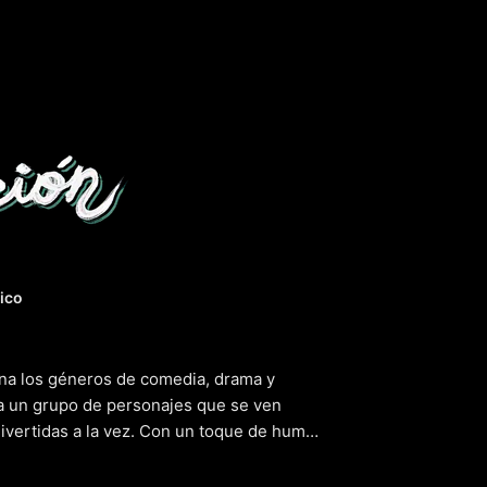
seducción
ico
na los géneros de comedia, drama y
 a un grupo de personajes que se ven
ivertidas a la vez. Con un toque de humor
ula nos lleva a reflexionar sobre la
que los personajes se desenvuelven en