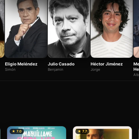
Eligio Meléndez
Julio Casado
Me
Héctor Jiménez
He
Simón
Benjamin
Jorge
Al
★ 7.0
★ 7.7