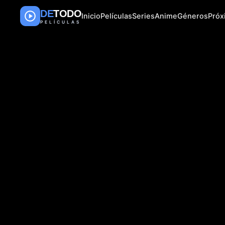
DE
TODO
Inicio
Películas
Series
Anime
Géneros
Pró
PELÍCULAS