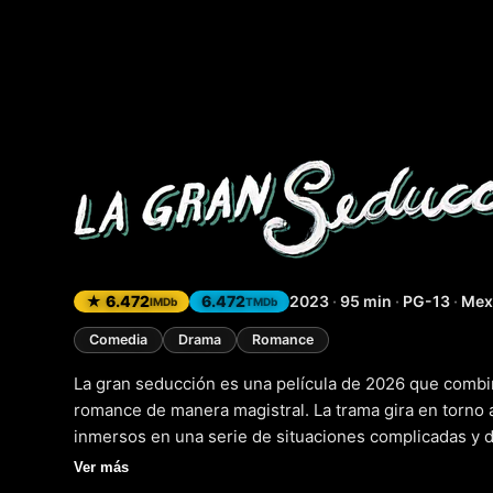
La gran 
★ 6.472
6.472
2023
·
95 min
·
PG-13
·
Mex
IMDb
TMDb
Comedia
Drama
Romance
La gran seducción es una película de 2026 que combi
romance de manera magistral. La trama gira en torno
inmersos en una serie de situaciones complicadas y d
inteligente y un corazón lleno de sentimiento, la pelíc
Ver más
naturaleza del amor y la conexión humana. A medida 