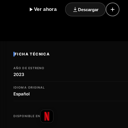
sus relaciones y se enfrentan a sus propios demonios,
Ver ahora
Descargar
corriente de emociones que van desde la risa hasta l
talentosos y una dirección certera, La gran seducció
hace reír, llorar y reflexionar sobre lo que significa a
complejidad de las relaciones humanas y a la capacid
conexión y el amor en los momentos más inesperado
FICHA TÉCNICA
AÑO DE ESTRENO
2023
IDIOMA ORIGINAL
Español
DISPONIBLE EN