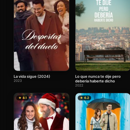
Lo que nunca te dije pero
La vida sigue (2024)
debería haberte dicho
2023
2022
★ 8.1
★ 6.2