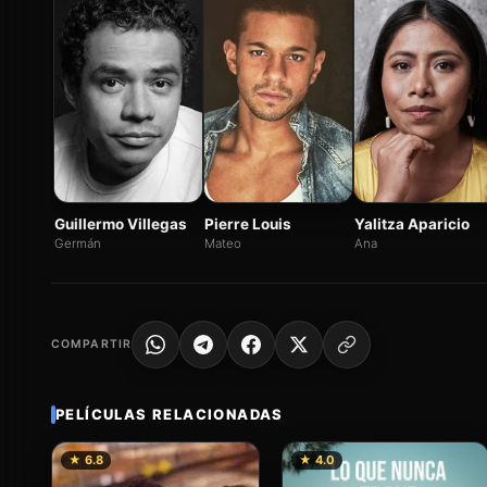
Guillermo Villegas
Pierre Louis
Yalitza Aparicio
Germán
Mateo
Ana
COMPARTIR
PELÍCULAS RELACIONADAS
★ 6.8
★ 4.0