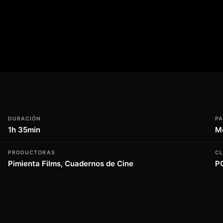
 la audiencia se ve arrastrada por una
a lágrima. Con un elenco de actores
n es una obra cinematográfica que nos
mar y ser amado. La película es una oda a la
ad de los seres humanos para encontrar la
s.
DURACIÓN
PA
1h 35min
M
PRODUCTORAS
CL
Pimienta Films, Cuadernos de Cine
P