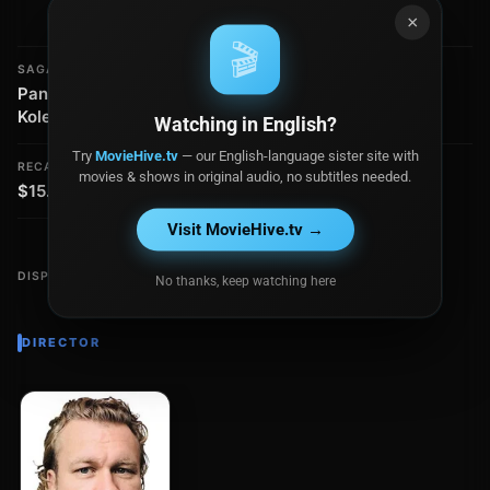
Natalia Siwiec
×
🎬
SAGA / COLECCIÓN
CLASIFICACIÓN
Pan Kleks (Reboot) -
PG-13
Kolekcja
Watching in English?
Try
MovieHive.tv
— our English-language sister site with
RECAUDACIÓN
movies & shows in original audio, no subtitles needed.
$15.3 millones
Visit MovieHive.tv →
DISPONIBLE EN
No thanks, keep watching here
DIRECTOR