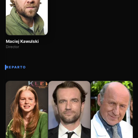
Maciej Kawulski
Director
REPARTO
Se