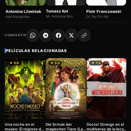
St
Pr
Ma
Tomasz Kot
Antonina Litwiniak
Piotr Fronczewski
Mr. Ambrose Blot
Ada Niezgódka
Dr. Paj-Chi-Wo
COMPARTIR
PELÍCULAS RELACIONADAS
★ 5.0
★ 5.3
★ 7.3
Ha
m
(
2
Una noche en el
Die Schule der
Doctor Strange en el
museo: El regreso de
magischen Tiere (La
multiverso de la locura