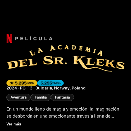
La academia del Sr
★ 5.295
5.295
IMDb
TMDb
2024
·
PG-13
·
Bulgaria, Norway, Poland
Aventura
Familia
Fantasía
En un mundo lleno de magia y emoción, la imaginación
se desborda en una emocionante travesía llena de
sorpresas y descubrimientos. La academia del Sr. Kleks,
Ver más
estrenada en 2023, es una película que combina