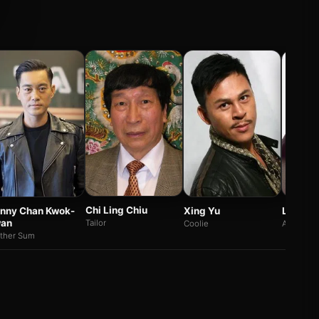
Chi Ling Chiu
nny Chan Kwok-
Xing Yu
Lam Su
an
Tailor
Coolie
Axe Gang
other Sum