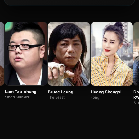
Lam Tze-chung
Bruce Leung
Huang Shengyi
Da
kw
Sing's Sidekick
The Beast
Fong
Br