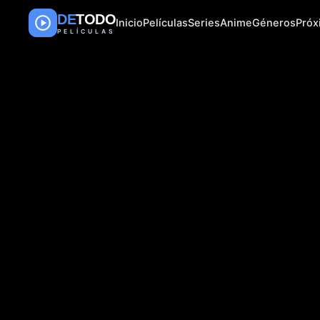
DE
TODO
Inicio
Películas
Series
Anime
Géneros
Pró
PELÍCULAS