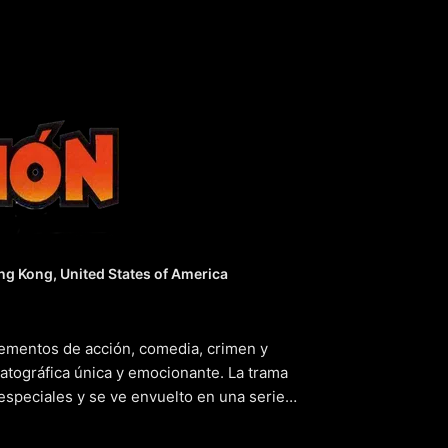
 Sion
(2004
g Kong, United States of America
ementos de acción, comedia, crimen y
matográfica única y emocionante. La trama
especiales y se ve envuelto en una serie
impresionante y una mezcla de humor y
á al borde de vuestros asientos desde el