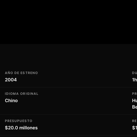
os y complejos, lo que os hará sentir
la también cuenta con una banda sonora
n en pantalla. En resumen, Kung Fu Sion
 aventura y diversión, por lo que no os la
nico, esta película es una auténtica joya
AÑO DE ESTRENO
D
2004
1
IDIOMA ORIGINAL
P
Chino
Hu
Be
PRESUPUESTO
R
$20.0 millones
$1