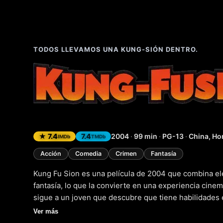
TODOS LLEVAMOS UNA KUNG-SIÓN DENTRO.
Kung Fu
★ 7.4
7.4
2004
·
99 min
·
PG-13
·
China, Hon
IMDb
TMDb
Acción
Comedia
Crimen
Fantasía
Kung Fu Sion es una película de 2004 que combina el
fantasía, lo que la convierte en una experiencia cine
sigue a un joven que descubre que tiene habilidades 
de aventuras y batallas épicas. Con un estilo visual 
Ver más
acción, Kung Fu Sion es una película que os mantendr