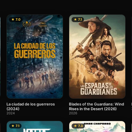
★ 7.0
★ 7.1
La ciudad de los guerreros
Blades of the Guardians: Wind
(2024)
Rises in the Desert (2026)
2024
2026
★ 7.1
★ 7.3