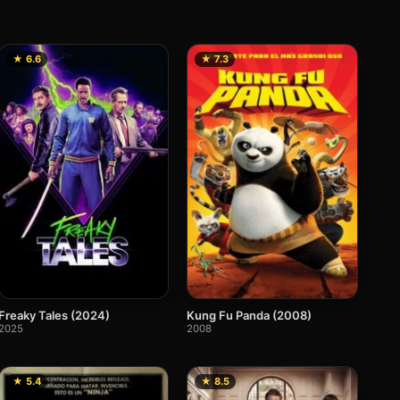
★ 6.6
★ 7.3
Kung Fu Panda (2008)
Freaky Tales (2024)
2008
2025
★ 5.4
★ 8.5