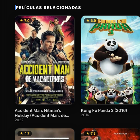
PELÍCULAS RELACIONADAS
★ 7.0
★ 6.9
Accident Man: Hitman’s
Kung Fu Panda 3 (2016)
Holiday (Accident Man: de
2016
vacaciones)
2022
★ 4.7
★ 7.3