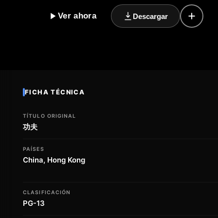
principio hasta el final. Los personajes son carismátic
Ver ahora
Descargar
vosotros mismos como parte de la historia. La pelícu
electrizante que complementa perfectamente la acció
es una película que os ofrecerá una dosis de emoción,
podéis perder. Con su mezcla de géneros y su estilo ú
del cine que os dejará con ganas de más.
FICHA TÉCNICA
TÍTULO ORIGINAL
功夫
PAÍSES
China, Hong Kong
CLASIFICACIÓN
PG-13