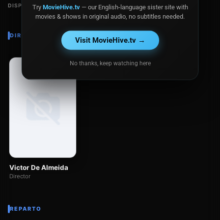
DISPONIBLE EN
Try
MovieHive.tv
— our English-language sister site with
movies & shows in original audio, no subtitles needed.
DIRECTOR
Visit MovieHive.tv →
No thanks, keep watching here
Victor De Almeida
Director
REPARTO