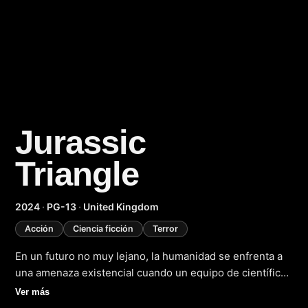
Jurassic
Triangle
(2024)
2024
·
PG-13
·
United Kingdom
Acción
Ciencia ficción
Terror
En un futuro no muy lejano, la humanidad se enfrenta a
una amenaza existencial cuando un equipo de científicos
descubre un portal hacia un mundo paralelo, donde los
Ver más
dinosaurios aún reinan supremos. Este año, en 2024, el