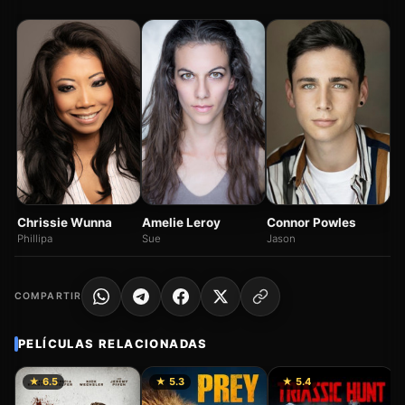
Fa
Li
Amelie Leroy
Connor Powles
Chrissie Wunna
Sue
Jason
Phillipa
COMPARTIR
PELÍCULAS RELACIONADAS
★ 6.5
★ 5.3
★ 5.4