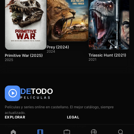
65
e
Prey (2024)
2
2024
Triassic Hunt (2021)
Primitive War (2025)
2021
2025
DE
TODO
🎬
📺
🎌
Anime
Películas
Series
PELÍCULAS
Películas y series online en castellano. El mejor catálogo, siempre
actualizado.
EXPLORAR
LEGAL
Películas
Aviso Legal