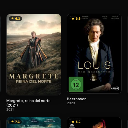
★ 6.3
★ 6.6
Beethoven
Margrete, reina del norte
2020
(2021)
2021
★ 7.3
★ 5.2