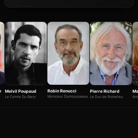
e
Robin Renucci
Melvil Poupaud
Pierre Richard
Ma
Monsieur Dumousseaux
Le Comte Du Barry
Le Duc de Richelieu
An