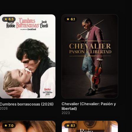
★ 6.5
★ 6.1
Chevalier (Chevalier: Pasión y
Cumbres borrascosas (2026)
libertad)
2026
2023
★ 7.0
★ 8.1