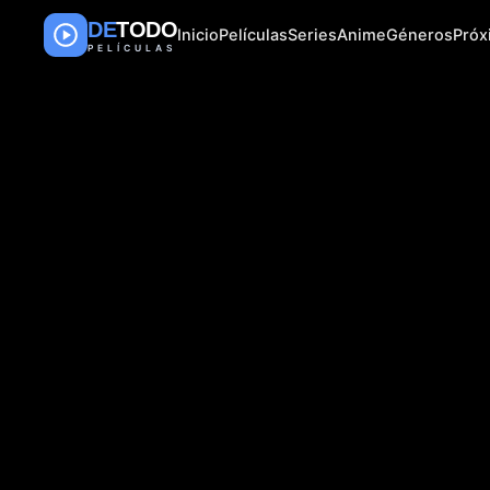
DE
TODO
Inicio
Películas
Series
Anime
Géneros
Pró
PELÍCULAS