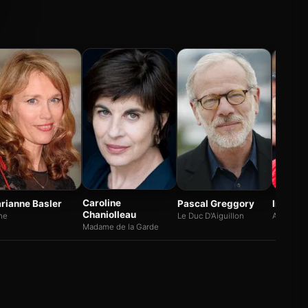
Caroline
rianne Basler
Pascal Greggory
India Ha
Chaniolleau
ne
Le Duc D'Aiguillon
Adélaïde
Madame de la Garde