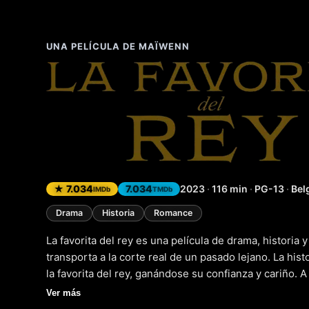
UNA PELÍCULA DE MAÏWENN
La favori
★ 7.034
7.034
2023
·
116 min
·
PG-13
·
Bel
IMDb
TMDb
Drama
Historia
Romance
La favorita del rey es una película de drama, histori
transporta a la corte real de un pasado lejano. La his
la favorita del rey, ganándose su confianza y cariño. 
joven se ve envuelta en una red de intrigas y poderes
Ver más
bien estructurado y un elenco de actores talentosos, l