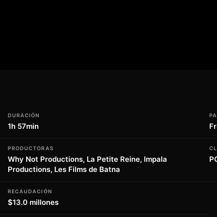
en ella. La favorita del rey es una película
sión fascinante de la historia y la
elícula es una oportunidad para vosotros
cubrir los secretos que se esconden
una opción interesante para aquellos que
DURACIÓN
PA
1h 57min
Fr
PRODUCTORAS
CL
Why Not Productions, La Petite Reine, Impala
P
Productions, Les Films de Batna
RECAUDACIÓN
$13.0 millones