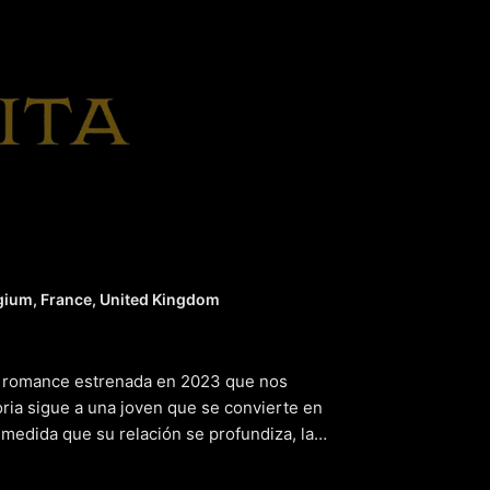
ta del rey
(
gium, France, United Kingdom
a y romance estrenada en 2023 que nos
toria sigue a una joven que se convierte en
A medida que su relación se profundiza, la
 en juego dentro de la corte. Con un guión
a película nos ofrece una visión detallada