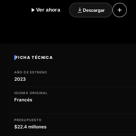
de la vida en la corte real y los conflictos que surgían 
Ver ahora
Descargar
que combina el romance y la política, ofreciendo una vi
sociedad de la época. Con su estreno en 2023, esta p
de sumergiros en un mundo de pasión y poder, y des
detrás de la fachada de la monarquía. La película es 
disfrutan de dramas históricos y romances épico.
FICHA TÉCNICA
AÑO DE ESTRENO
2023
IDIOMA ORIGINAL
Francés
PRESUPUESTO
$22.4 millones