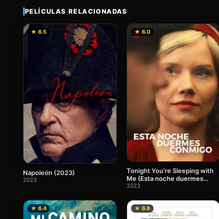
PELÍCULAS RELACIONADAS
★ 6.5
★ 6.0
Tonight You’re Sleeping with
Napoleón (2023)
Me (Esta noche duermes
2023
conmigo)
2023
★ 6.4
★ 6.6