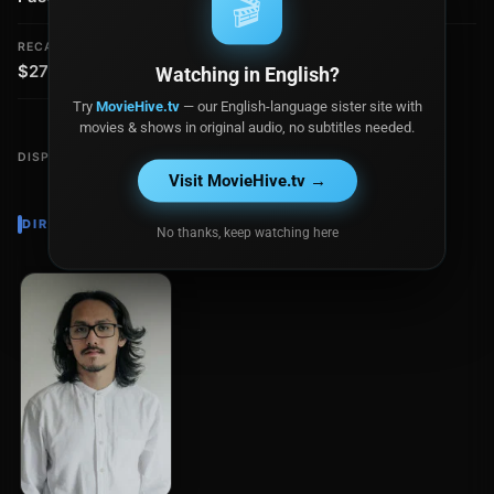
🎬
RECAUDACIÓN
$271,725
Watching in English?
Try
MovieHive.tv
— our English-language sister site with
movies & shows in original audio, no subtitles needed.
DISPONIBLE EN
Visit MovieHive.tv →
DIRECTOR
No thanks, keep watching here