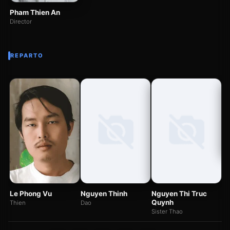
Pham Thien An
Director
REPARTO
V
Tr
Le Phong Vu
Nguyen Thinh
Nguyen Thi Truc
Quynh
Thien
Dao
Sister Thao