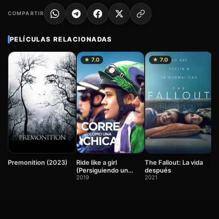
COMPARTIR
PELÍCULAS RELACIONADAS
★ 7.0
★ 7.0
T
2
Premonition (2023)
Ride like a girl
The Fallout: La vida
(Persiguiendo un
después
sueño)
2019
2021