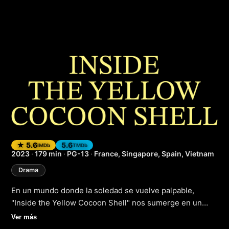
Inside the Yellow 
★ 5.6
5.6
IMDb
TMDb
2023
·
179 min
·
PG-13
·
France, Singapore, Spain, Vietnam
Drama
En un mundo donde la soledad se vuelve palpable,
"Inside the Yellow Cocoon Shell" nos sumerge en un
universo de profundas emociones y reflexiones
Ver más
existenciales. Esta trama dramática nos presenta a un