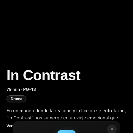
In Contrast
(2025)
79 min
·
PG-13
Drama
En un mundo donde la realidad y la ficción se entrelazan,
"In Contrast" nos sumerge en un viaje emocional que
nos hace cuestionar la verdad de nuestra existencia.
Ver más
×
Esta película de drama psicológico, dirigida por un