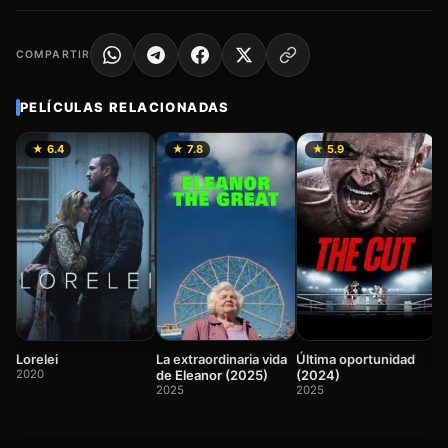
COMPARTIR
PELÍCULAS RELACIONADAS
★ 6.4
★ 7.8
★ 5.9
R
o
2
Lorelei
La extraordinaria vida
Última oportunidad
2020
de Eleanor (2025)
(2024)
2025
2025