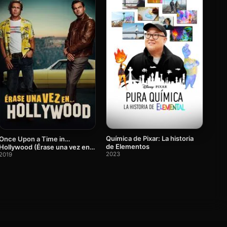
Química de Pixar: La historia
Once Upon a Time in…
de Elementos
Hollywood (Érase una vez en…
2023
Hollywood)
2019