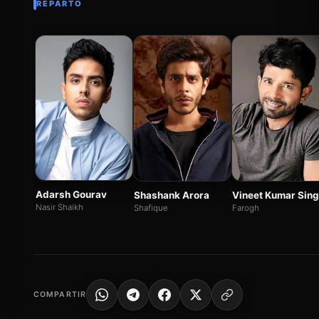
REPARTO
Adarsh Gourav
Shashank Arora
Vineet Kumar Sin
Nasir Shaikh
Shafique
Farogh
COMPARTIR