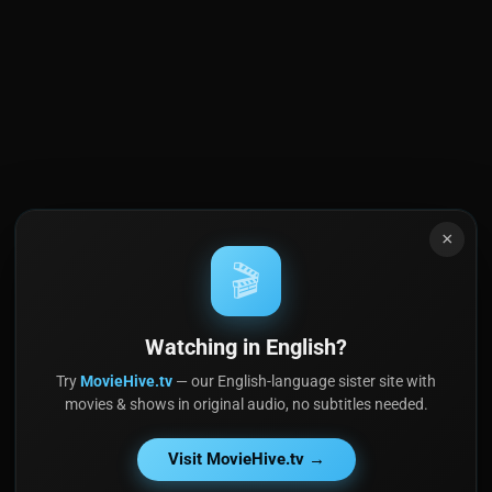
×
🎬
Watching in English?
Try
MovieHive.tv
— our English-language sister site with
movies & shows in original audio, no subtitles needed.
Visit MovieHive.tv →