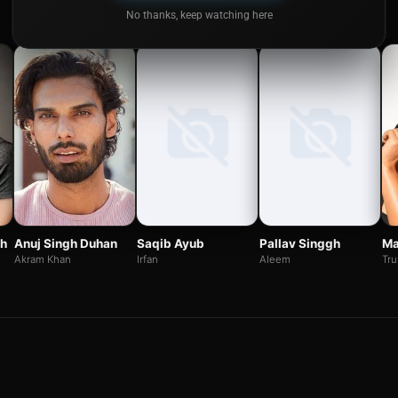
No thanks, keep watching here
Saqib Ayub
Pallav Singgh
gh
Anuj Singh Duhan
Ma
Irfan
Aleem
Akram Khan
Tru