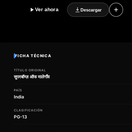
cultural. 'Héroes de Malegaon' es una película que m
Ver ahora
Descargar
equilibrio perfecto, ofreciendo una visión fresca y ori
un elenco de actores talentosos y un director que sa
protagonistas, esta película es un verdadero placer pa
oportunidad de disfrutar de esta comedia emotiva y a
FICHA TÉCNICA
TÍTULO ORIGINAL
सुपरबॉय्ज़ ऑफ मालेगाँव
PAÍS
India
CLASIFICACIÓN
PG-13