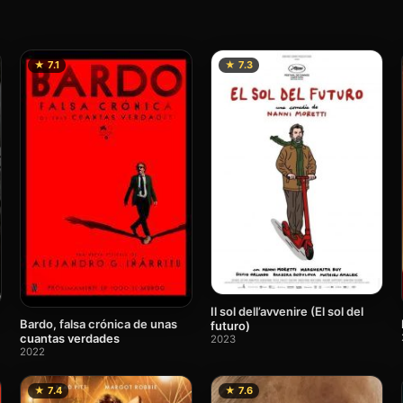
★ 7.1
★ 7.3
Il sol dell’avvenire (El sol del
Bardo, falsa crónica de unas
futuro)
cuantas verdades
2023
2022
★ 7.4
★ 7.6