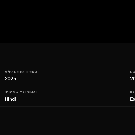
ezcla la comedia con el drama en un
ginal sobre la vida en un pueblo indio. Con
be cómo sacar el máximo potencial de sus
ra el espectador. No te pierdas la
uténtica que se estrenará en 2024."
AÑO DE ESTRENO
D
2025
2
IDIOMA ORIGINAL
P
Hindi
Ex