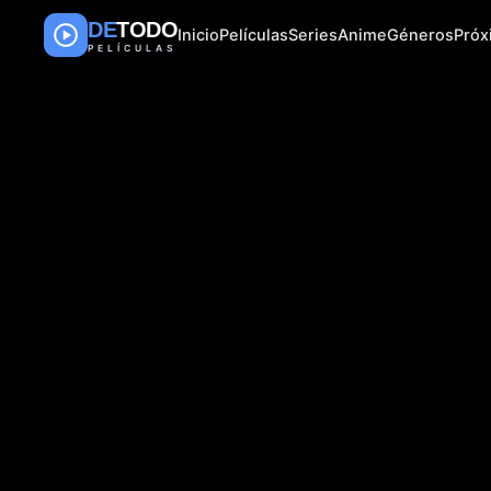
DE
TODO
Inicio
Películas
Series
Anime
Géneros
Pró
PELÍCULAS