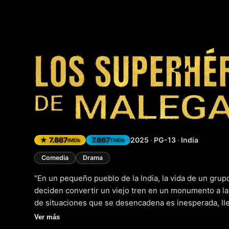
Héroes 
★ 7.867
7.867
2025
·
PG-13
·
India
IMDb
TMDb
Comedia
Drama
"En un pequeño pueblo de la India, la vida de un gr
deciden convertir un viejo tren en un monumento a l
de situaciones que se desencadena es inesperada, ll
que te rías a carcajadas. Pero detrás de la burla y la 
Ver más
que nos hace reflexionar sobre la importancia de la me