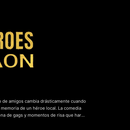
de Malegao
upo de amigos cambia drásticamente cuando
a memoria de un héroe local. La comedia
ena de gags y momentos de risa que harán
diversión, hay una historia más profunda
moria colectiva y la lucha por la identidad