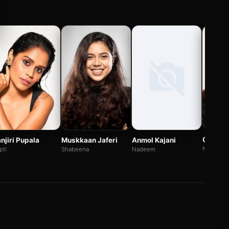
Gyanend
Anmol Kajani
njiri Pupala
Muskkaan Jaferi
Nihal
Nadeem
pti
Shabeena