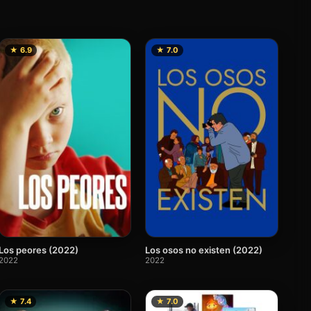
★ 6.9
★ 7.0
Los peores (2022)
Los osos no existen (2022)
2022
2022
★ 7.4
★ 7.0