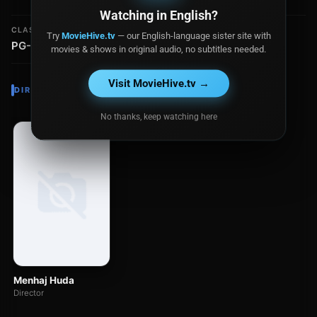
Watching in English?
CLASIFICACIÓN
Try
MovieHive.tv
— our English-language sister site with
PG-13
movies & shows in original audio, no subtitles needed.
Visit MovieHive.tv →
DIRECTOR
No thanks, keep watching here
Menhaj Huda
Director