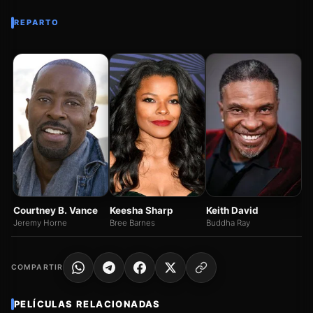
REPARTO
Xa
Da
Courtney B. Vance
Keesha Sharp
Keith David
Jeremy Horne
Bree Barnes
Buddha Ray
COMPARTIR
PELÍCULAS RELACIONADAS