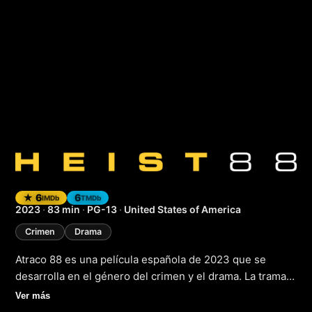
Atraco 88
(2023)
★ 6
6
IMDb
TMDb
2023
·
83 min
·
PG-13
·
United States of America
Crimen
Drama
Atraco 88 es una película española de 2023 que se
desarrolla en el género del crimen y el drama. La trama
sigue a un grupo de delincuentes que planean y
Ver más
ejecutan un atraco en una joyería de Madrid en el año