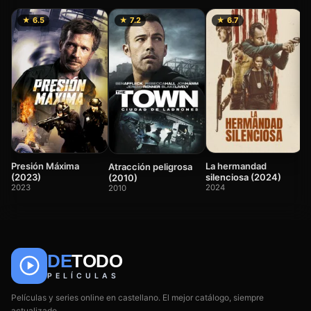
★ 6.5
★ 7.2
★ 6.7
El
(
2
Presión Máxima
La hermandad
Atracción peligrosa
(2023)
silenciosa (2024)
(2010)
2023
2024
2010
DE
TODO
🎬
📺
🎌
Anime
Películas
Series
PELÍCULAS
Películas y series online en castellano. El mejor catálogo, siempre
actualizado.