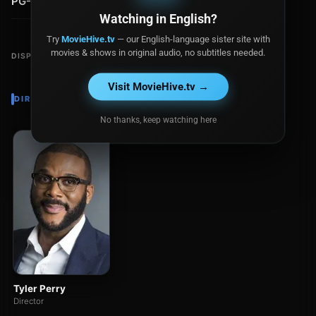
PG-13
Watching in English?
Try
MovieHive.tv
— our English-language sister site with
movies & shows in original audio, no subtitles needed.
DISPONIBLE EN
Visit MovieHive.tv →
DIRECTOR
No thanks, keep watching here
Tyler Perry
Director