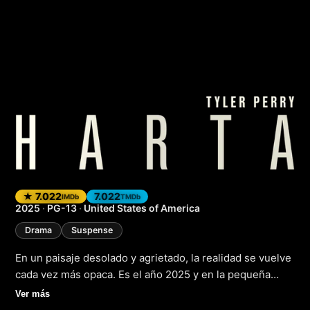
Harta
(2025)
★ 7.022
7.022
IMDb
TMDb
2025
·
PG-13
·
United States of America
Drama
Suspense
En un paisaje desolado y agrietado, la realidad se vuelve
cada vez más opaca. Es el año 2025 y en la pequeña
localidad de Harta, algo está a punto de estallar. La
Ver más
historia sigue a una mujer llamada Sofía, cuyo pasado