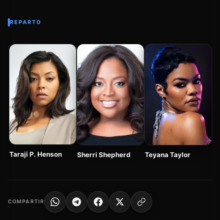
REPARTO
S
Taraji P. Henson
Sherri Shepherd
Teyana Taylor
COMPARTIR