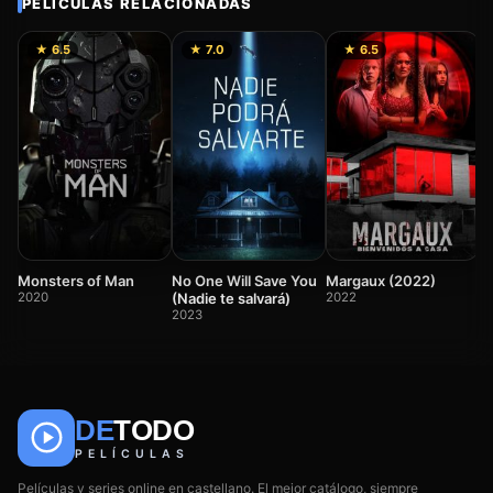
PELÍCULAS RELACIONADAS
★ 6.5
★ 7.0
★ 6.5
B
(
2
Monsters of Man
No One Will Save You
Margaux (2022)
2020
(Nadie te salvará)
2022
2023
DE
TODO
🎬
📺
🎌
Anime
Películas
Series
PELÍCULAS
Películas y series online en castellano. El mejor catálogo, siempre