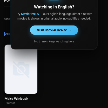
PG-13
Watching in English?
Try
MovieHive.tv
— our English-language sister site with
movies & shows in original audio, no subtitles needed.
DISPONIBLE EN
Visit MovieHive.tv →
DIRECTOR
No thanks, keep watching here
Meko Winbush
Director