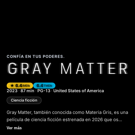
CONFÍA EN TUS PODERES.
Gray Matter (Materi
★ 6.4
6.4
IMDb
TMDb
2023
·
87 min
·
PG-13
·
United States of America
Ciencia ficción
Gray Matter, también conocida como Materia Gris, es una
película de ciencia ficción estrenada en 2026 que os
llevará a un viaje a través de lo desconocido. En un
Ver más
futuro no muy lejano, la humanidad ha alcanzado un