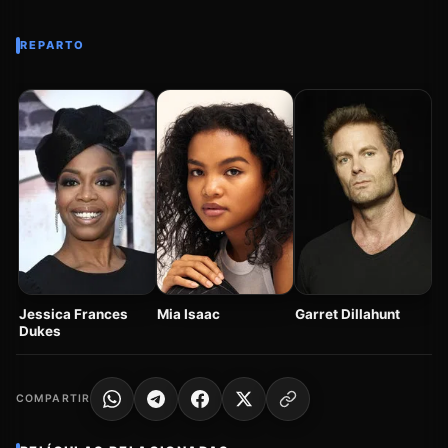
REPARTO
An
Jessica Frances
Mia Isaac
Garret Dillahunt
Dukes
COMPARTIR