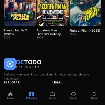
E
(
2
Plan en familia 2
Accident Man:
Fight or Flight (2025)
(2025)
Hitman’s Holiday
2025
2025
(Accident Man: de
2022
vacaciones)
DE
TODO
🎬
📺
🎌
Anime
Películas
Series
PELÍCULAS
Películas y series online en castellano. El mejor catálogo, siempre
actualizado.
EXPLORAR
LEGAL
Películas
Aviso Legal
Series
DMCA
Inicio
Películas
Series
Anime
Buscar
Anime
Privacidad