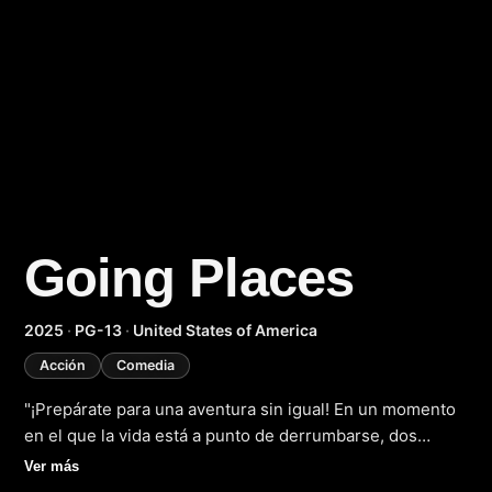
Going Places
(2025
2025
·
PG-13
·
United States of America
Acción
Comedia
"¡Prepárate para una aventura sin igual! En un momento
en el que la vida está a punto de derrumbarse, dos
amigos decididos a recuperar la ilusión toman el volante
Ver más
de su viejo coche y se lanzan a un viaje inolvidable por