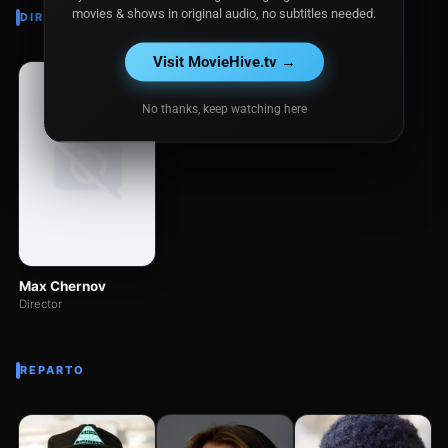
movies & shows in original audio, no subtitles needed.
DIRECTOR
Visit MovieHive.tv →
No thanks, keep watching here
Max Chernov
Director
REPARTO