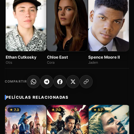
Al
Ma
Spence Moore II
Ethan Cutkosky
Chloe East
Jaden
Otis
Cora
COMPARTIR
PELÍCULAS RELACIONADAS
★ 7.3
★ 7.0
★ 5.7