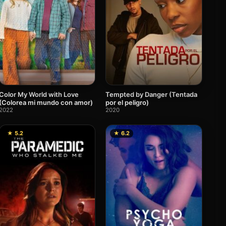
Color My World with Love
Tempted by Danger (Tentada
(Colorea mi mundo con amor)
por el peligro)
2022
2020
★ 5.2
★ 6.2