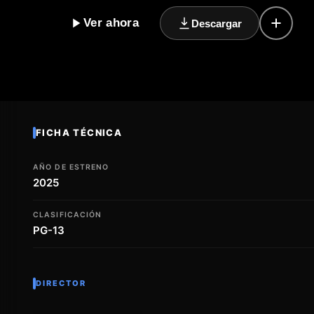
que la trama se desenrolla, se revelan las complejida
Ver ahora
Descargar
que nos impulsa a luchar por lo que más queremos. Co
melodramático y una historia que invita a la reflexión,
un acontecimiento destacado en el calendario cinema
experiencia cinematográfica intensa y conmovedora q
espectadores. La espera hasta su estreno en 2025 se
del drama y la narrativa televisiva.
FICHA TÉCNICA
AÑO DE ESTRENO
2025
CLASIFICACIÓN
PG-13
DIRECTOR