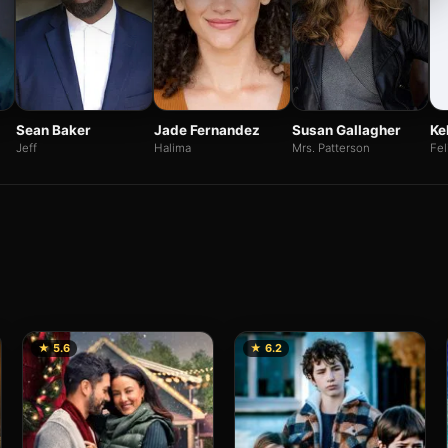
Ke
Sean Baker
Jade Fernandez
Susan Gallagher
Fel
Jeff
Halima
Mrs. Patterson
★ 5.6
★ 6.2