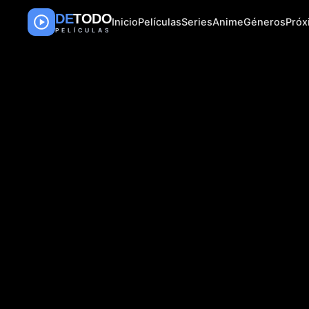
DE
TODO
Inicio
Películas
Series
Anime
Géneros
Pró
PELÍCULAS