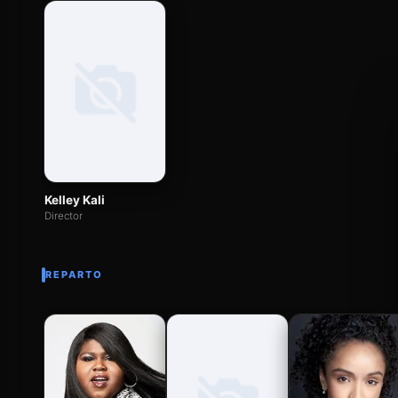
Kelley Kali
Director
REPARTO