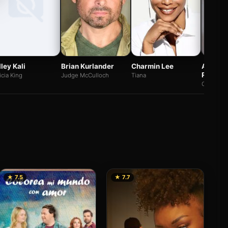
Ashley 
lley Kali
Brian Kurlander
Charmin Lee
Robins
icia King
Judge McCulloch
Tiana
County A
★ 7.5
★ 7.7