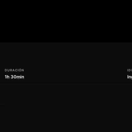
des de las relaciones humanas y la fuerza
n un enfoque en la narrativa de corte
 esta película para televisión promete ser
tográfico del próximo año, ofreciendo una
ue dejará una huella duradera en los
rá sin duda emocionante para los amantes
DURACIÓN
ID
1h 30min
In