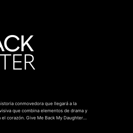
 Back My D
istoria conmovedora que llegará a la
evisiva que combina elementos de drama y
ca el corazón. Give Me Back My Daughter
fundos como la pérdida, la lucha y la
mantendrá al espectador en vilo. A medida