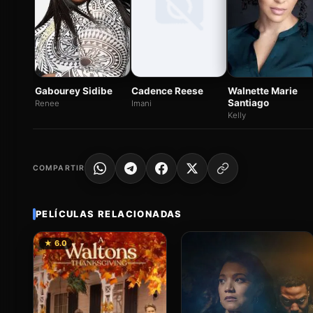
Cadence Reese
Gabourey Sidibe
Walnette Marie
Santiago
Imani
Renee
Kelly
COMPARTIR
PELÍCULAS RELACIONADAS
★ 6.0