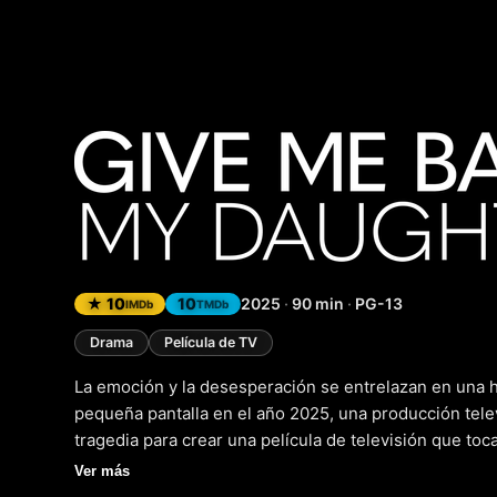
Give Me
★ 10
10
2025
·
90 min
·
PG-13
IMDb
TMDb
Drama
Película de TV
La emoción y la desesperación se entrelazan en una h
pequeña pantalla en el año 2025, una producción tel
tragedia para crear una película de televisión que to
es un filme dramático y emotivo que explora temas pro
Ver más
superación, todo ello envuelto en una narrativa que 