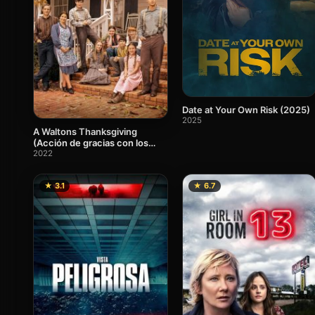
Date at Your Own Risk (2025)
2025
A Waltons Thanksgiving
(Acción de gracias con los
Waltons)
2022
★ 3.1
★ 6.7