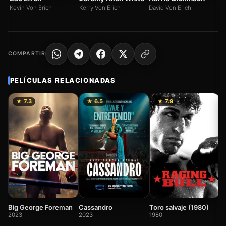
Kevin Von Erich
Kerry Von Erich
David Von Erich
COMPARTIR
PELÍCULAS RELACIONADAS
★ 7.3
★ 6.5
★ 7.9
R
2
Big George Foreman
Cassandro
Toro salvaje (1980)
2023
2023
1980