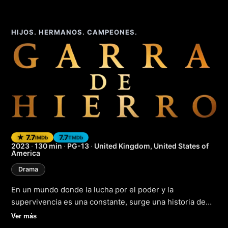
HIJOS. HERMANOS. CAMPEONES.
Garra de hierro
(20
★ 7.7
7.7
IMDb
TMDb
2023
·
130 min
·
PG-13
·
United Kingdom, United States of
America
Drama
En un mundo donde la lucha por el poder y la
supervivencia es una constante, surge una historia de
intensa emoción y profunda reflexión que nos sumerge
Ver más
en un viaje de autodescubrimiento y transformación.