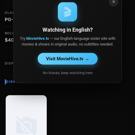
×
🎬
CLASIFICACIÓN
PRESUPUESTO
PG-13
$15.9 millones
Watching in English?
RECAUDACIÓN
Try
MovieHive.tv
— our English-language sister site with
$40.1 millones
movies & shows in original audio, no subtitles needed.
Visit MovieHive.tv →
DISPONIBLE EN
No thanks, keep watching here
DIRECTOR