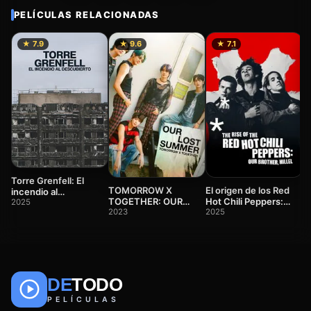
PELÍCULAS RELACIONADAS
★ 7.9
★ 9.6
★ 7.1
M
S
(
2
Torre Grenfell: El
TOMORROW X
El origen de los Red
incendio al
TOGETHER: OUR
Hot Chili Peppers:
descubierto (2025)
2025
LOST SUMMER
2023
Nuestro hermano
2025
Hillel (2026)
DE
TODO
🎬
📺
🎌
Anime
Películas
Series
PELÍCULAS