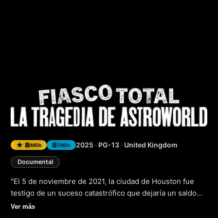
Fiasco total: La tr
★ 8
8
2025
·
PG-13
·
United Kingdom
IMDb
TMDb
Documental
"El 5 de noviembre de 2021, la ciudad de Houston fue
testigo de un suceso catastrófico que dejaría un saldo
de muertes y heridos. Fue el estreno de la edición 2025
Ver más
del documental 'Fiasco total: La tragedia de Astroworld',