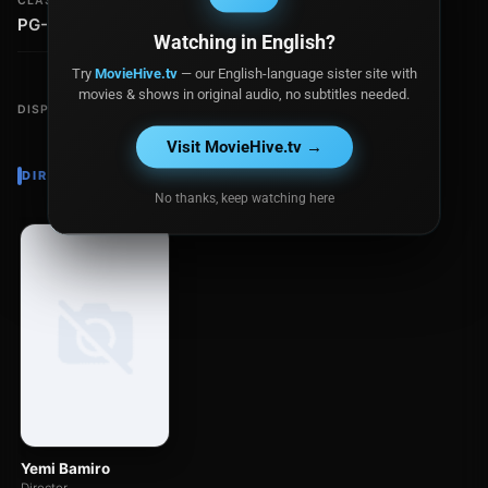
CLASIFICACIÓN
PG-13
Watching in English?
Try
MovieHive.tv
— our English-language sister site with
movies & shows in original audio, no subtitles needed.
DISPONIBLE EN
Visit MovieHive.tv →
DIRECTOR
No thanks, keep watching here
Yemi Bamiro