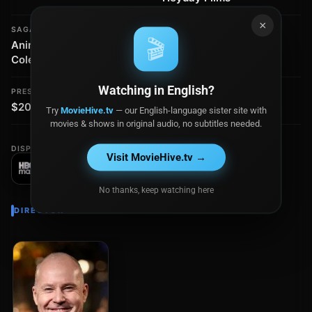
×
SAGA / COLECCIÓN
CLASIFICACIÓN
🎬
Animales fantásticos -
PG-13
Colección
Watching in English?
PRESUPUESTO
RECAUDACIÓN
$200.0 millones
$654.9 millones
Try
MovieHive.tv
— our English-language sister site with
movies & shows in original audio, no subtitles needed.
DISPONIBLE EN
Visit MovieHive.tv →
No thanks, keep watching here
DIRECTOR