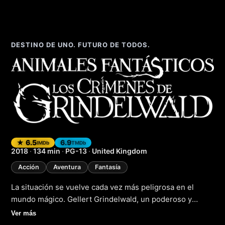
DESTINO DE UNO. FUTURO DE TODOS.
Fantastic Beasts: 
★ 6.5
6.9
IMDb
TMDb
2018
·
134 min
·
PG-13
·
United Kingdom
Acción
Aventura
Fantasía
La situación se vuelve cada vez más peligrosa en el
mundo mágico. Gellert Grindelwald, un poderoso y
astuto mago, ha logrado escapar de la prisión y está
Ver más
reclutando seguidores para su causa. Su objetivo es