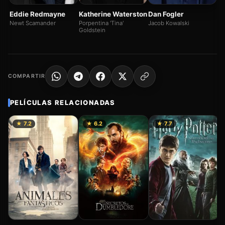
Eddie Redmayne
Katherine Waterston
Dan Fogler
Newt Scamander
Porpentina 'Tina'
Jacob Kowalski
Goldstein
COMPARTIR
PELÍCULAS RELACIONADAS
★ 7.2
★ 6.2
★ 7.7
E
(
2