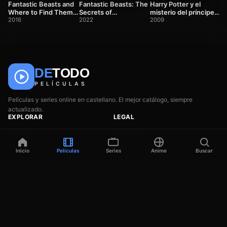
Fantastic Beasts and
Fantastic Beasts: The
Harry Potter y el
Where to Find Them
Secrets of
misterio del príncipe
(Animales fantásticos
2016
Dumbledore
2022
(2009)
2009
y dónde encontrarlos)
(Animales fantásticos:
Los secretos de
Dumbledore)
DE
TODO
🎬
📺
🎌
Anime
Películas
Series
PELÍCULAS
Películas y series online en castellano. El mejor catálogo, siempre
actualizado.
EXPLORAR
LEGAL
Películas
Aviso Legal
Series
DMCA
Inicio
Películas
Series
Anime
Buscar
Anime
Privacidad
Géneros
Contacto
© 2026 DeTodoPelículas · Todos los derechos reservados