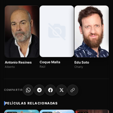
Fe
Ma
Coque Malla
Antonio Resines
Edu Soto
Raúl
Alberto
Charly
COMPARTIR
PELÍCULAS RELACIONADAS