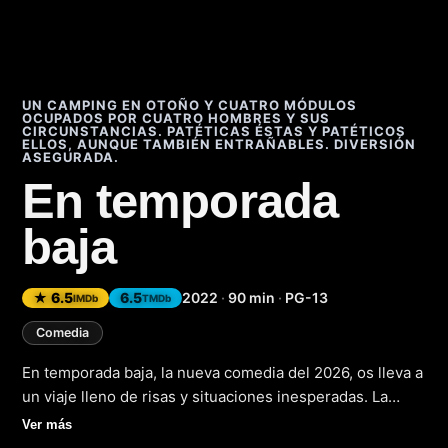
UN CAMPING EN OTOÑO Y CUATRO MÓDULOS
OCUPADOS POR CUATRO HOMBRES Y SUS
CIRCUNSTANCIAS. PATÉTICAS ÉSTAS Y PATÉTICOS
ELLOS, AUNQUE TAMBIÉN ENTRAÑABLES. DIVERSIÓN
ASEGURADA.
En temporada
baja
★ 6.5
6.5
2022
·
90 min
·
PG-13
IMDb
TMDb
Comedia
En temporada baja, la nueva comedia del 2026, os lleva a
un viaje lleno de risas y situaciones inesperadas. La
película sigue a un grupo de amigos que decidieron
Ver más
pasar sus vacaciones en un destino turístico fuera de