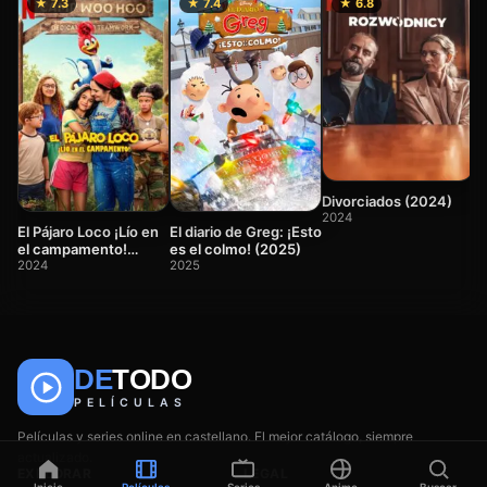
★ 7.3
★ 7.4
★ 6.8
E
2
Divorciados (2024)
2024
El Pájaro Loco ¡Lío en
El diario de Greg: ¡Esto
el campamento!
es el colmo! (2025)
(2024)
2024
2025
🎬
📺
🎌
Anime
Películas
Series
DE
TODO
PELÍCULAS
Películas y series online en castellano. El mejor catálogo, siempre
actualizado.
EXPLORAR
LEGAL
Inicio
Películas
Series
Anime
Buscar