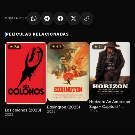
COMPARTIR
PELÍCULAS RELACIONADAS
★ 7.0
★ 6.7
★ 7.1
S
(
Horizon: An American
2
Saga – Capítulo 1
Eddington (2025)
Los colonos (2023)
(2024)
2024
2025
2023