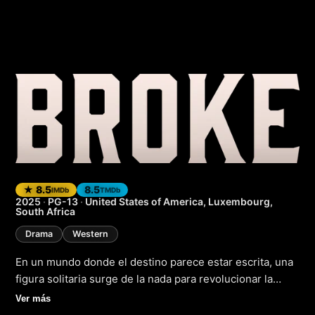
Empezar de nuevo
★ 8.5
8.5
IMDb
TMDb
2025
·
PG-13
·
United States of America, Luxembourg,
South Africa
Drama
Western
En un mundo donde el destino parece estar escrita, una
figura solitaria surge de la nada para revolucionar la
historia. En "Empezar de nuevo" (2025), un emocionante
Ver más
drama de aventuras y suspense, un joven vaquero se ve