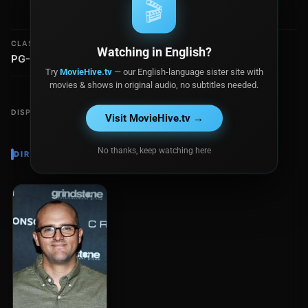
🎬
Burn
CLASIFICACIÓN
Watching in English?
PG-13
Try
MovieHive.tv
— our English-language sister site with
movies & shows in original audio, no subtitles needed.
DISPONIBLE EN
Visit MovieHive.tv →
No thanks, keep watching here
DIRECTOR