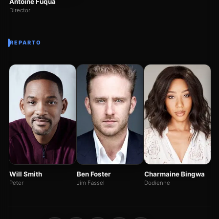
Antoine Fuqua
Director
REPARTO
S
Co
Ho
Will Smith
Ben Foster
Charmaine Bingwa
Peter
Jim Fassel
Dodienne