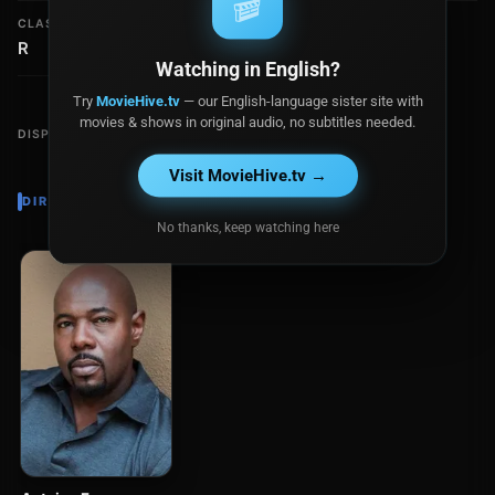
🎬
CLASIFICACIÓN
R
Watching in English?
Try
MovieHive.tv
— our English-language sister site with
movies & shows in original audio, no subtitles needed.
DISPONIBLE EN
Visit MovieHive.tv →
DIRECTOR
No thanks, keep watching here