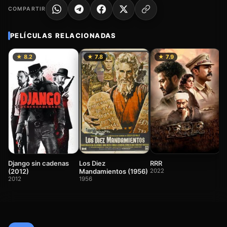
COMPARTIR
PELÍCULAS RELACIONADAS
★ 8.2
★ 7.8
★ 7.9
O
(
2
RRR
Django sin cadenas
Los Diez
2022
(2012)
Mandamientos (1956)
2012
1956