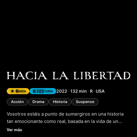
Emancipation (Ema
★ 6
8.122
2022
·
132 min
·
R
·
USA
IMDb
TMDb
Acción
Drama
Historia
Suspense
Vosotros estáis a punto de sumergiros en una historia
tan emocionante como real, basada en la vida de un
hombre dispuesto a arriesgarlo todo por su familia y por
Ver más
la libertad. Peter, un esclavo que decide tomar el control