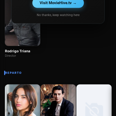
Visit MovieHive.tv →
No thanks, keep watching here
Rodrigo Triana
Director
REPARTO