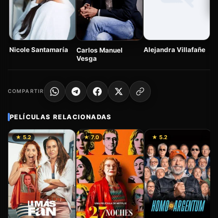
Ma
Nicole Santamaría
Alejandra Villafañe
Carlos Manuel
Vesga
COMPARTIR
PELÍCULAS RELACIONADAS
★ 5.2
★ 7.0
★ 5.2
B