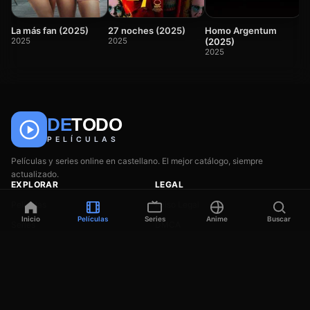
2
La más fan (2025)
27 noches (2025)
Homo Argentum
2025
2025
(2025)
2025
🎬
📺
🎌
DE
TODO
Anime
Películas
Series
PELÍCULAS
Películas y series online en castellano. El mejor catálogo, siempre
actualizado.
EXPLORAR
LEGAL
Películas
Aviso Legal
Inicio
Películas
Series
Anime
Buscar
Series
DMCA
Anime
Privacidad
Géneros
Contacto