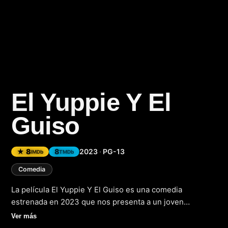
El Yuppie Y El
Guiso
(2023)
★ 8
8
2023
·
PG-13
IMDb
TMDb
Comedia
La película El Yuppie Y El Guiso es una comedia
estrenada en 2023 que nos presenta a un joven
ejecutivo, un auténtico yuppie, que se ve envuelto en
Ver más
una serie de situaciones cómicas y surrealistas. En su