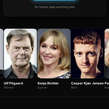
No thanks, keep watching here
Ulf Pilgaard
Sonja Richter
Casper Kjær Jensen
Pa
Wörmer
Gunver
Bent
Kr