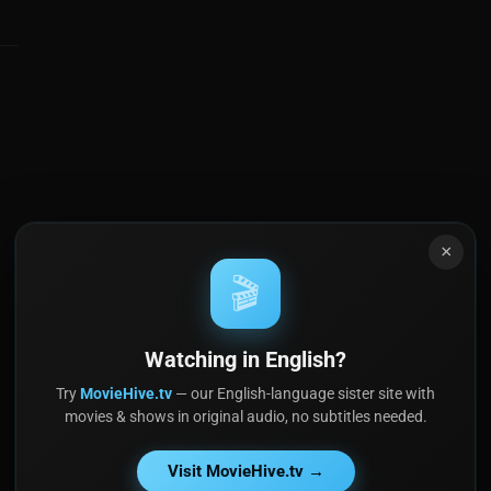
×
🎬
Watching in English?
Try
MovieHive.tv
— our English-language sister site with
movies & shows in original audio, no subtitles needed.
Visit MovieHive.tv →