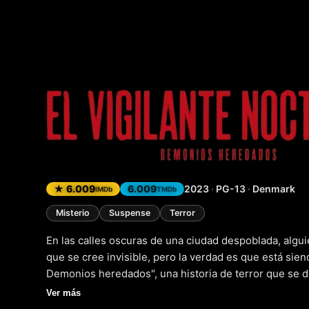
El vigil
★ 6.009
6.009
2023
·
PG-13
·
Denmark
IMDb
TMDb
Misterio
Suspense
Terror
En las calles oscuras de una ciudad despoblada, algu
que se cree invisible, pero la verdad es que está siend
Demonios heredados", una historia de terror que se des
entre la realidad y la paranoia se ve cuestionado. A m
Ver más
misterio, comienza a descubrir pistas y secreto que lo