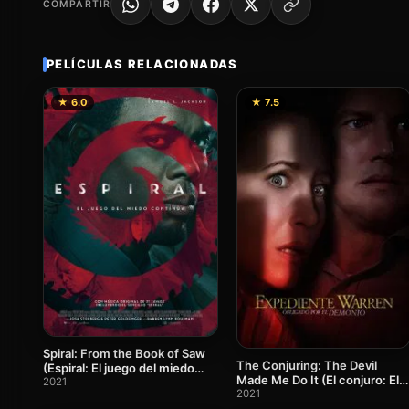
COMPARTIR
PELÍCULAS RELACIONADAS
★ 6.0
★ 7.5
Spiral: From the Book of Saw
The Conjuring: The Devil
(Espiral: El juego del miedo
Made Me Do It (El conjuro: El
continúa)
2021
diablo me obligó a hacerlo)
2021