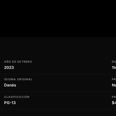
ión y el suspense se apoderan de la
 de aumentar a medida que avanza la trama.
 solo fruto de su imaginación o algo más?
s heredados", una historia de miedo y
nal.
AÑO DE ESTRENO
D
2023
1
IDIOMA ORIGINAL
P
Danés
N
CLASIFICACIÓN
P
PG-13
$4