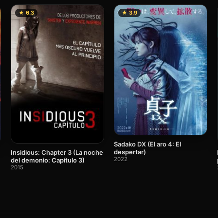
★ 6.3
★ 3.9
Sadako DX (El aro 4: El
despertar)
Insidious: Chapter 3 (La noche
2022
del demonio: Capítulo 3)
2015