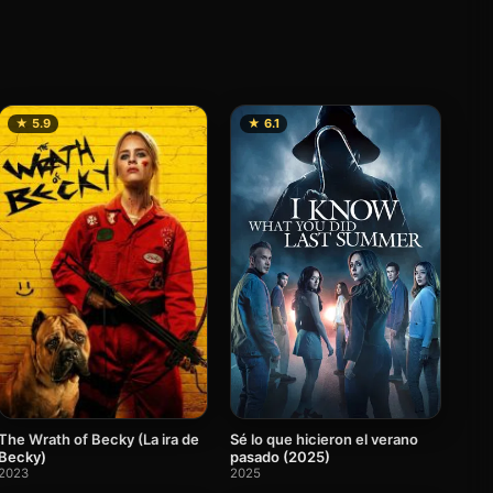
★ 5.9
★ 6.1
The Wrath of Becky (La ira de
Sé lo que hicieron el verano
Becky)
pasado (2025)
2023
2025