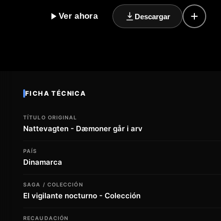
si los demonios que lo persiguen son reales. La tens
Ver ahora
Descargar
historia, creando un ambiente de intriga que no deja
Pero ¿qué hay detrás de los ojos que lo siguen? ¿Son
La respuesta está en "El vigilante nocturno: Demonio
suspense que te mantendrá a la expectativa hasta el fi
FICHA TÉCNICA
TÍTULO ORIGINAL
Nattevagten - Dæmoner går i arv
PAÍS
Dinamarca
SAGA / COLECCIÓN
El vigilante nocturno - Colección
RECAUDACIÓN