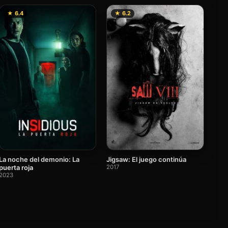
★ 6.4
★ 6.2
La noche del demonio: La
Jigsaw: El juego continúa
puerta roja
2017
2023