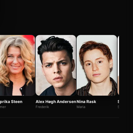
prika Steen
Alex Høgh Andersen
Nina Rask
Sonny 
amer
Frederik
Maria
Sofus