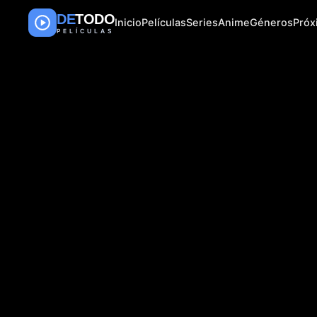
DE
TODO
Inicio
Películas
Series
Anime
Géneros
Pró
PELÍCULAS