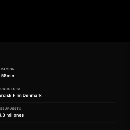
URACIÓN
h 58min
RODUCTORA
ordisk Film Denmark
RESUPUESTO
.3 millones