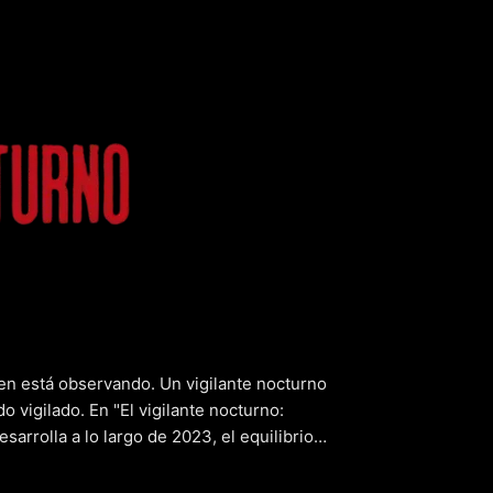
ante noctu
ien está observando. Un vigilante nocturno
o vigilado. En "El vigilante nocturno:
arrolla a lo largo de 2023, el equilibrio
edida que el protagonista se adentra en el
 llevan a preguntarse si la culpa es suya o